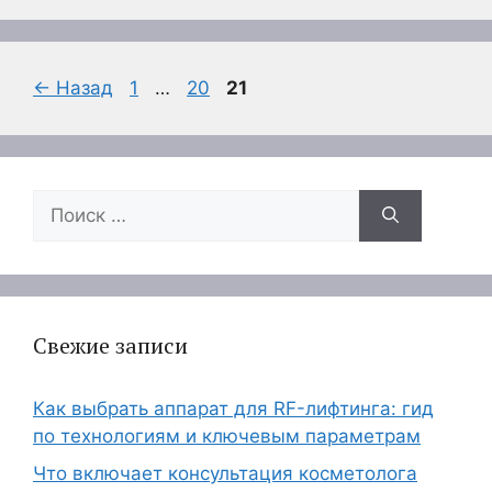
Страница
Страница
Страница
←
Назад
1
…
20
21
Поиск:
Свежие записи
Как выбрать аппарат для RF-лифтинга: гид
по технологиям и ключевым параметрам
Что включает консультация косметолога