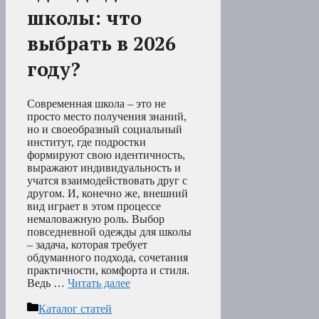
школы: что
выбрать в 2026
году?
Современная школа – это не
просто место получения знаний,
но и своеобразный социальный
институт, где подростки
формируют свою идентичность,
выражают индивидуальность и
учатся взаимодействовать друг с
другом. И, конечно же, внешний
вид играет в этом процессе
немаловажную роль. Выбор
повседневной одежды для школы
– задача, которая требует
обдуманного подхода, сочетания
практичности, комфорта и стиля.
Ведь …
Читать далее
Рубрики
Каталог статей