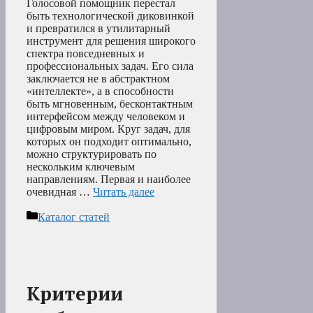
Голосовой помощник перестал
быть технологической диковинкой
и превратился в утилитарный
инструмент для решения широкого
спектра повседневных и
профессиональных задач. Его сила
заключается не в абстрактном
«интеллекте», а в способности
быть мгновенным, бесконтактным
интерфейсом между человеком и
цифровым миром. Круг задач, для
которых он подходит оптимально,
можно структурировать по
нескольким ключевым
направлениям. Первая и наиболее
очевидная …
Читать далее
Рубрики
Каталог статей
Критерии