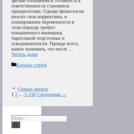
зрелые отношения и готовность к
ответственности становятся
приоритетами. Однако физиология
вносит свои коррективы, и
планирование беременности в
этом периоде требует
повышенного внимания,
тщательной подготовки и
осведомленности. Прежде всего,
важно понимать, что после …
Читать далее
Рубрики
Каталог статей
Старые записи
Страница
Страница
Страница
1
2
…
5 256
Следующая
→
Поиск: