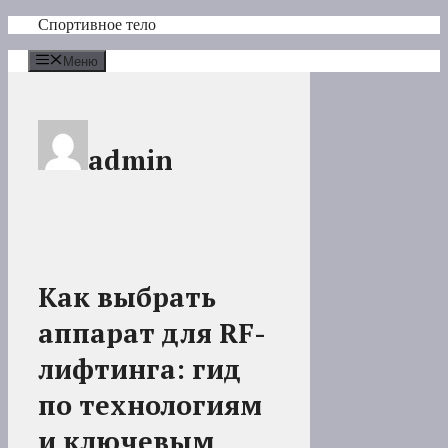
Перейти
Спортивное тело
к
содержимому
Меню
admin
Как выбрать
аппарат для RF-
лифтинга: гид
по технологиям
и ключевым