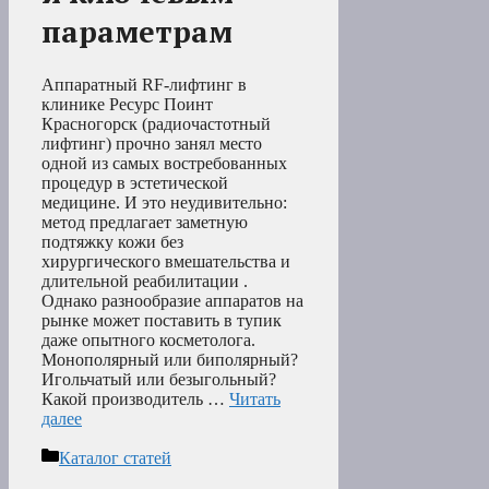
параметрам
Аппаратный RF-лифтинг в
клинике Ресурс Поинт
Красногорск (радиочастотный
лифтинг) прочно занял место
одной из самых востребованных
процедур в эстетической
медицине. И это неудивительно:
метод предлагает заметную
подтяжку кожи без
хирургического вмешательства и
длительной реабилитации .
Однако разнообразие аппаратов на
рынке может поставить в тупик
даже опытного косметолога.
Монополярный или биполярный?
Игольчатый или безыгольный?
Какой производитель …
Читать
далее
Рубрики
Каталог статей