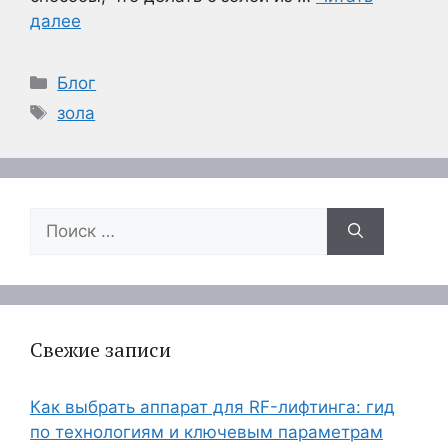
далее
Рубрики
Блог
Метки
зола
Поиск:
Свежие записи
Как выбрать аппарат для RF-лифтинга: гид
по технологиям и ключевым параметрам