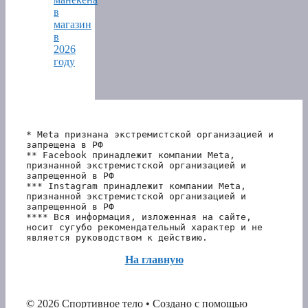
в
магазин
в
2026
году
* Meta признана экстремистской организацией и 
запрещена в РФ
** Facebook принадлежит компании Meta, 
признанной экстремистской организацией и 
запрещенной в РФ
*** Instagram принадлежит компании Meta, 
признанной экстремистской организацией и 
запрещенной в РФ 
**** Вся информация, изложенная на сайте, 
носит сугубо рекомендательный характер и не 
является руководством к действию.
На главную
© 2026 Спортивное тело
• Создано с помощью