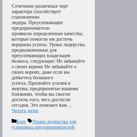
Сочетание различных черт
характера способствует
становлению
лидера. Преуспевающие
предприниматели
проявили определенные качества,
которые помогли им достичь
вершины успеха. Уроки лидерства,
предназначенные для
преуспевающих владельцев
бизнеса, следующие: Не забывайте
о своих корнях Не забывайте о
своих корнях, даже если вы
добьетесь большого
успеха. Признайте усилия и
жертвы, предпринятые вашими
близкими, чтобы вы смогли
достичь того, чего достигли
сегодня. Это поможет вам …
Читать далее
Рубрики
Метки
Блог
Уроки лидерства для
успешных предпринимателей