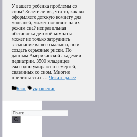
У вашего ребенка проблемы со
сном? Знаете ли вы, что то, как вы
оформляете детскую комнату для
малышей, может повлиять на их
режим сна? неправильная
обстановка детской комнаты
может не только затруднить
засыпание вашего малыша, но и
создать серьезные риски. По
данным Американской академии
педиатрии, 3500 младенцев
ежегодно умирают от смертей,
связанных со сном. Многие
причины этих …
Читать далее
Рубрики
Метки
Блог
украшение
Поиск: