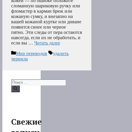
кожей — по ошибке положите
сломанную шариковую ручку или
фломастер в карман брюк или
кожаную сумку, и внезапно на
вашей кожаной куртке или диване
появится синее или черное
пятно. Эти следы от пера остаются
навсегда, если их не обработать, и
если вы …
Читать далее
Рубрики
Метки
Мир переводов
удалить
чернила
Поиск:
Свежие