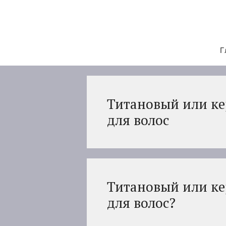
Перейти
к
содержимому
Г
Титановый или к
для волос
Титановый или к
для волос?