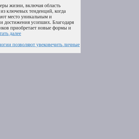
еры жизни, включая область
 из ключевых тенденций, когда
пают место уникальным и
и достижения усопших. Благодаря
иков приобретает новые формы и
тать далее
логии позволяют увековечить личные