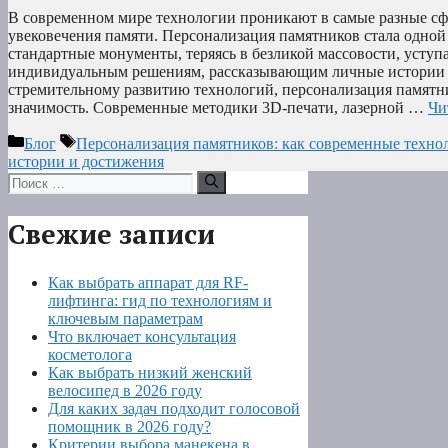
В современном мире технологии проникают в самые разные сф
увековечения памяти. Персонализация памятников стала одной
стандартные монументы, теряясь в безликой массовости, усту
индивидуальным решениям, рассказывающим личные истории 
стремительному развитию технологий, персонализация памятн
значимость. Современные методики 3D-печати, лазерной …
Чи
Рубрики
Метки
Блог
Персонализация памятников: как современные техно
истории и достижения
Поиск:
Свежие записи
Как выбрать аппарат для RF-
лифтинга: гид по технологиям и
ключевым параметрам
Что включает консультация
косметолога
Как выбрать низкий женский
велосипед в 2026 году
Для каких задач подходит голосовой
помощник в 2026 году?
Критерии выбора манекена в