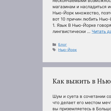
нескончаемыми возможност
магазинам и насладиться и
Нью-Йорк множество, поэт
вот 10 причин любить Нью-
1. Язык В Нью-Йорке говоря
лингвистически …
Читать д
Рубрики
Блог
Метки
Нью-Йорк
Как выжить в Нью
Шум и суета в сочетании с
что делает его местом меч
вы приземляетесь в Большо