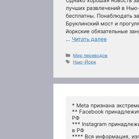
Однако хорошая новость за
лучших развлечений в Нью
бесплатны. Понаблюдать за
Бруклинский мост и прогул
йоркские обязательные зан
…
Читать далее
Рубрики
Мир переводов
Метки
Нью-Йорк
* Meta признана экстрем
** Facebook принадлежит
РФ
*** Instagram принадлеж
в РФ 
**** Вся информация, из