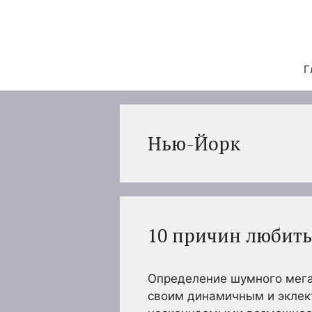
Перейти
к
содержимому
Г
Нью-Йорк
10 причин любит
Определение шумного мега
своим динамичным и эклек