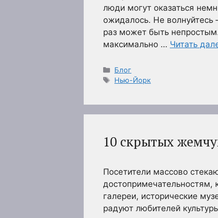
люди могут оказаться нем
ожидалось. Не волнуйтесь 
раз может быть непростым.
максимально …
Читать дал
Рубрики
Блог
Метки
Нью-Йорк
10 скрытых жемч
Посетители массово стекаю
достопримечательностям, 
галереи, исторические муз
радуют любителей культур