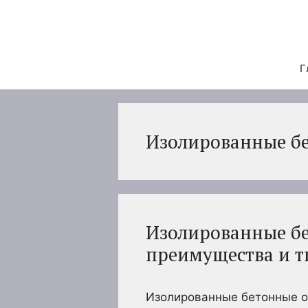
Перейти
к
содержимому
Г
Изолированные б
Изолированные б
преимущества и 
Изолированные бетонные оп