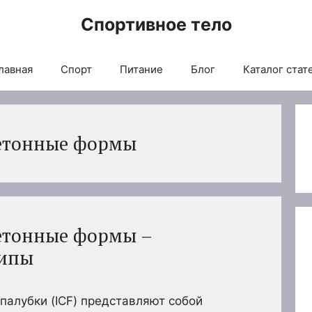
Спортивное тело
лавная
Спорт
Питание
Блог
Каталог стат
етонные формы
етонные формы –
типы
алубки (ICF) представляют собой