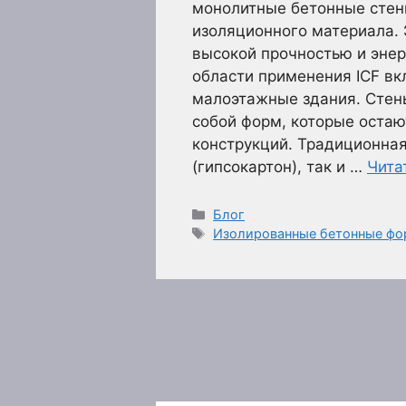
монолитные бетонные стен
изоляционного материала. 
высокой прочностью и эне
области применения ICF в
малоэтажные здания. Стен
собой форм, которые остаю
конструкций. Традиционная
(гипсокартон), так и …
Чита
Рубрики
Блог
Метки
Изолированные бетонные ф