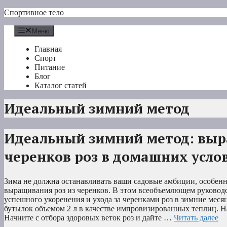
Перейти
Спортивное тело
к
содержимому
Меню
Главная
Спорт
Питание
Блог
Каталог статей
Идеальный зимний метод
Идеальный зимний метод: вы
черенков роз в домашних усло
Зима не должна останавливать ваши садовые амбиции, особенно
выращивания роз из черенков. В этом всеобъемлющем руковод
успешного укоренения и ухода за черенками роз в зимние мес
бутылок объемом 2 л в качестве импровизированных теплиц. Н
Начните с отбора здоровых веток роз и дайте …
Читать далее