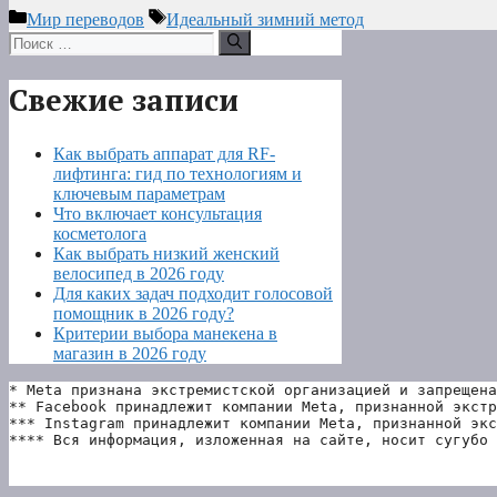
Рубрики
Метки
Мир переводов
Идеальный зимний метод
Поиск:
Свежие записи
Как выбрать аппарат для RF-
лифтинга: гид по технологиям и
ключевым параметрам
Что включает консультация
косметолога
Как выбрать низкий женский
велосипед в 2026 году
Для каких задач подходит голосовой
помощник в 2026 году?
Критерии выбора манекена в
магазин в 2026 году
* Meta признана экстремистской организацией и запрещена
** Facebook принадлежит компании Meta, признанной экстр
*** Instagram принадлежит компании Meta, признанной экс
**** Вся информация, изложенная на сайте, носит сугубо 