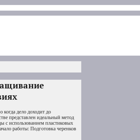
ращивание
виях
 когда дело доходит до
стве представлен идеальный метод
яцы с использованием пластиковых
ачало работы: Подготовка черенков