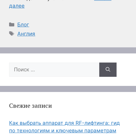
далее
Рубрики
Блог
Метки
Англия
Поиск:
Свежие записи
Как выбрать аппарат для RF-лифтинга: гид
по технологиям и ключевым параметрам