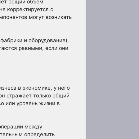
ряет общий объем
не корректируется с
мпонентов могут возникать
(фабрики и оборудование),
таются равными, если они
знеса в экономике, у него
он отражает только общий
о или уровень жизни в
 операций между
ительным определить