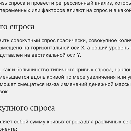
зь спроса и провести регрессионный анализ, котор
 переменных или факторов влияют на спрос и в какой
го спроса
вить совокупный спрос графически, совокупное кол
азмещено на горизонтальной оси X, а общий уровень 
дставлен на вертикальной оси Y.
, как и большинство типичных кривых спроса, накло
меньшается вдоль кривой по мере увеличения или 
я может смещаться из-за изменений денежной массы
вок.
упного спроса
ляет собой сумму кривых спроса для различных се
онента: