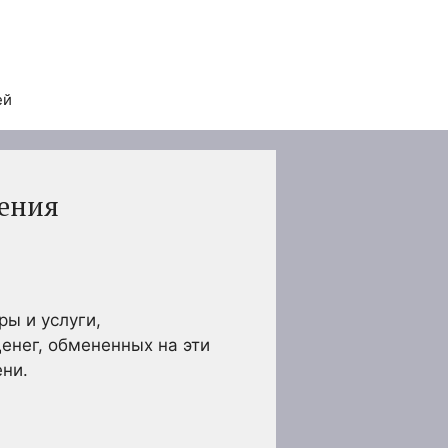
ей
чения
ы и услуги,
енег, обмененных на эти
ни.