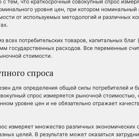
но с тем, что краткосрочный совокупный спрос изме
оминального уровня цен, при котором номинальный 
мости от используемых методологий и различных ко
ах.
з всех потребительских товаров, капитальных благ 
амм государственных расходов. Все переменные счи
ыночной стоимости.
упного спроса
езен для определения общей силы потребителей и би
овокупный спрос измеряется рыночной стоимостью, 
нном уровне цен и не обязательно отражает качеств
прос измеряет множество различных экономических
зных целей. В результате может оказаться затрудн