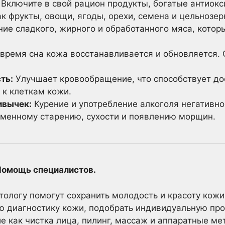
Включите в свой рацион продукты, богатые антиок
к фрукты, овощи, ягоды, орехи, семена и цельнозе
ие сладкого, жирного и обработанного мяса, котор
время сна кожа восстанавливается и обновляется. 
ть:
Улучшает кровообращение, что способствует до
 к клеткам кожи.
ивычек:
Курение и употребление алкоголя негативно
менному старению, сухости и появлению морщин.
Помощь специалистов.
тологу помогут сохранить молодость и красоту кож
ю диагностику кожи, подобрать индивидуальную про
е как чистка лица, пилинг, массаж и аппаратные ме