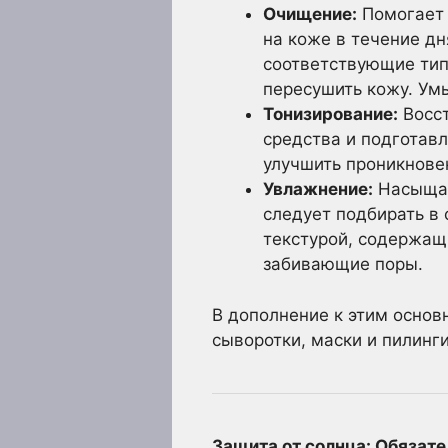
Очищение:
Помогает 
на коже в течение д
соответствующие тип
пересушить кожу. Ум
Тонизирование:
Восст
средства и подготав
улучшить проникнове
Увлажнение:
Насыщае
следует подбирать в 
текстурой, содержащи
забивающие поры.
В дополнение к этим основ
сыворотки, маски и пилинг
Защита от солнца: Обязате