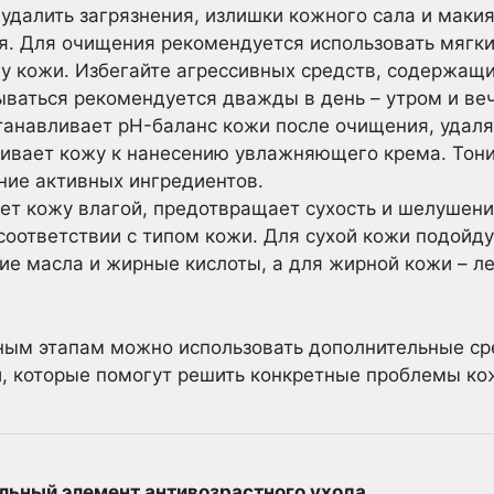
удалить загрязнения, излишки кожного сала и маки
ня. Для очищения рекомендуется использовать мяг
у кожи. Избегайте агрессивных средств, содержащи
ываться рекомендуется дважды в день – утром и ве
анавливает pH-баланс кожи после очищения, удал
ливает кожу к нанесению увлажняющего крема. Тони
ние активных ингредиентов.
т кожу влагой, предотвращает сухость и шелушен
соответствии с типом кожи. Для сухой кожи подойду
е масла и жирные кислоты, а для жирной кожи – ле
ным этапам можно использовать дополнительные сре
и, которые помогут решить конкретные проблемы ко
льный элемент антивозрастного ухода.