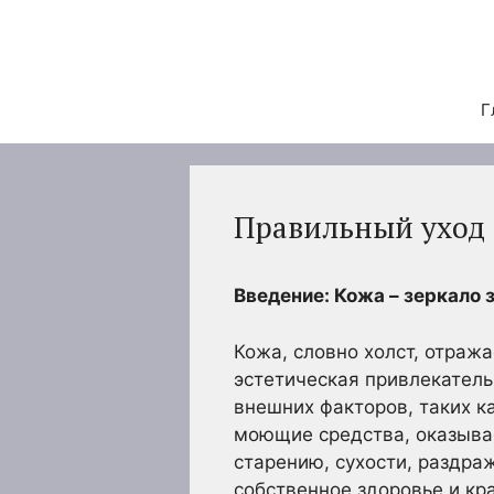
Перейти
к
содержимому
Г
Правильный уход 
Введение: Кожа – зеркало 
Кожа, словно холст, отраж
эстетическая привлекатель
внешних факторов, таких к
моющие средства, оказыва
старению, сухости, раздра
собственное здоровье и кр