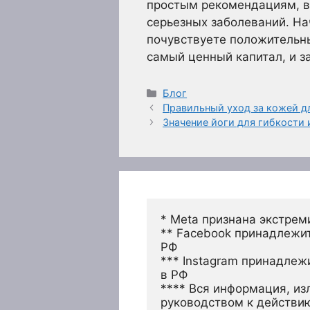
простым рекомендациям, вы
серьезных заболеваний. На
почувствуете положительны
самый ценный капитал, и за
Рубрики
Блог
Правильный уход за кожей д
Значение йоги для гибкости 
* Meta признана экстрем
** Facebook принадлежит
РФ
*** Instagram принадлеж
в РФ 
**** Вся информация, из
руководством к действи