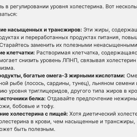
ь в регулировании уровня холестерина. Вот нескол
ваться:
ние насыщенных и трансжиров:
Эти жиры, содержащ
дуктах и переработанных продуктах питания, повы
 Старайтесь заменить их полезными ненасыщенным
ие клетчатки:
Растворимая клетчатка, содержащаяся
омогает снизить уровень ЛПНП, связывая холестери
низма.
родукты, богатые омега-3 жирными кислотами:
Оме
й рыбе (лосось, сардины, тунец), льняном семени 
ию уровня триглицеридов, другого типа жиров в кро
источники белка:
Отдавайте предпочтение нежирны
кожи, бобовые и тофу.
ние холестерина с пищей:
Хотя диетический холест
холестерина в крови, чем насыщенные и трансжиры,
ожет быть полезным.