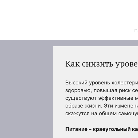
Перейти
к
содержимому
Г
Как снизить уров
Высокий уровень холестери
здоровью, повышая риск се
существуют эффективные м
образе жизни. Эти изменен
скажутся на общем самочу
Питание – краеугольный к