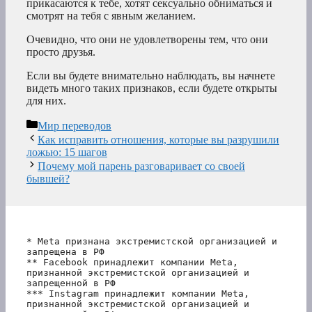
прикасаются к тебе, хотят сексуально обниматься и
смотрят на тебя с явным желанием.
Очевидно, что они не удовлетворены тем, что они
просто друзья.
Если вы будете внимательно наблюдать, вы начнете
видеть много таких признаков, если будете открыты
для них.
Рубрики
Мир переводов
Как исправить отношения, которые вы разрушили
ложью: 15 шагов
Почему мой парень разговаривает со своей
бывшей?
* Meta признана экстремистской организацией и 
запрещена в РФ
** Facebook принадлежит компании Meta, 
признанной экстремистской организацией и 
запрещенной в РФ
*** Instagram принадлежит компании Meta, 
признанной экстремистской организацией и 