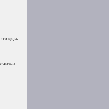
шего вреда.
е сначала