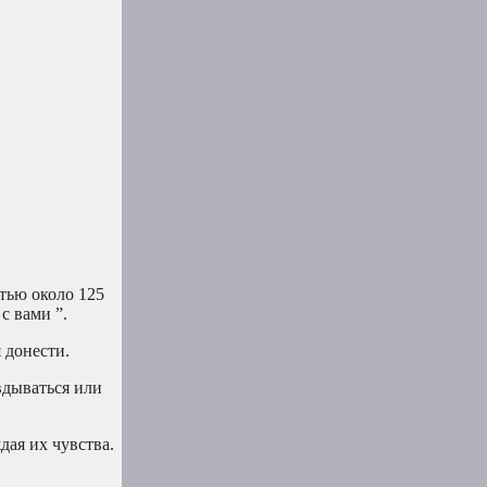
тью около 125
с вами ”.
 донести.
авдываться или
дая их чувства.