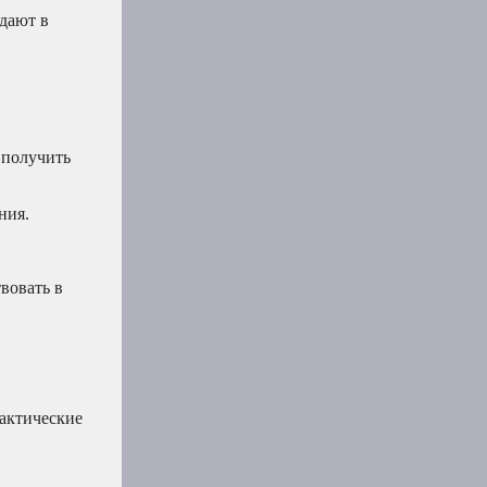
адают в
 получить
ния.
вовать в
рактические