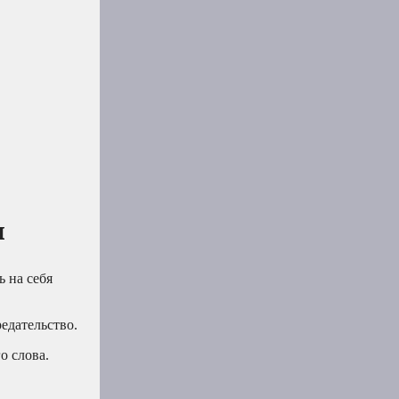
ы
ь на себя
едательство.
о слова.