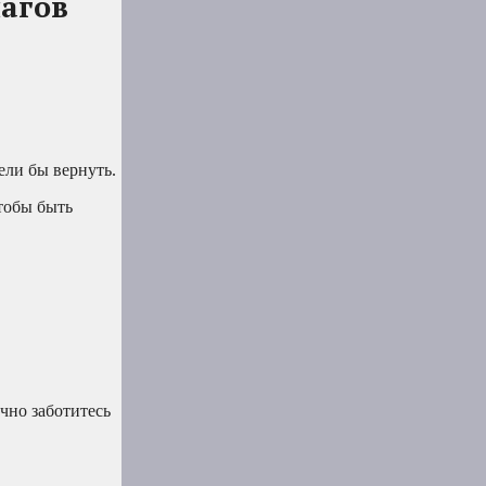
шагов
ели бы вернуть.
чтобы быть
чно заботитесь