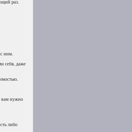
ющий раз.
с ним.
и себя, даже
вимостью.
о вам нужно
сть либо