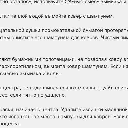
но осталось, используйте 5%-ную смесь аммиака и
истки теплой водой вымойте ковер с шампунем.
щательной сушки промокательной бумагой протерет
атем очистите его шампунем для ковров. Чистый ли
ляют бумажными полотенцами, не позволяя ковру вп
перхлорэтиленом, вымойте ковер шампунем. Если на
 смесью аммиака и воды.
т центра, не надавливая слишком сильно, уайт-спир
сс, если пятно не удалено.
раски: начиная с центра. Удалите излишки масляной
те испачканное место шампунем для ковров. Если п
роцесса.