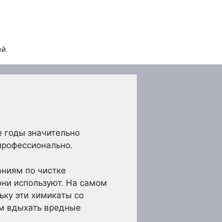
ей
е годы значительно
профессионально.
аниям по чистке
они используют. На самом
ьку эти химикаты со
ом вдыхать вредные