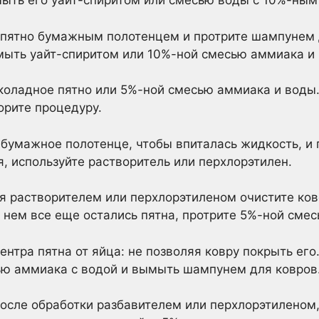
мыть его уайт-спиритом или смесью воды с 10%-ны
 пятно бумажным полотенцем и протрите шампунем д
мыть уайт-спиритом или 10%-ной смесью аммиака и
коладное пятно или 5%-ной смесью аммиака и воды.
орите процедуру.
е бумажное полотенце, чтобы впиталась жидкость, и 
я, используйте растворитель или перхлорэтилен.
ья растворителем или перхлорэтиленом очистите ков
нем все еще остались пятна, протрите 5%-ной сме
ентра пятна от яйца: не позволяя ковру покрыть его
ью аммиака с водой и вымыть шампунем для ковров
После обработки разбавителем или перхлорэтиленом,