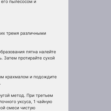
 его пылесосом и
ь их тремя различными
образования пятна налейте
. Затем протирайте сухой
ным крахмалом и подождите
.
ругой метод. При третьем
лочного уксуса, 1 чайную
той смеси чистую