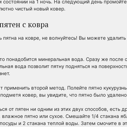
м состоянии на 1 ночь. На следующий день промойте
лютно чистый новый ковер.
пятен с ковра
ь пятна на ковре, не волнуйтесь! Вы можете удалит
то понадобится минеральная вода. Сразу же после 
ьная вода позволит пятну подняться на поверхность
знет.
ет применить второй метод. Полейте пятно кукуруз
подметя ковер, вы увидите, что пятно было удалено
ся от пятен ни одним из этих двух способов, есть д
 влажное пятно или сухое. Смешайте 1/4 стакана яб
посуды и 2 стакана теплой воды. Затем смочите в э