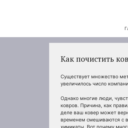
Перейти
к
содержимому
Г
Как почистить ко
Существует множество мето
увеличилось число компани
Однако многие люди, чувст
ковров. Причина, как прав
деле ваш ковер может верн
временем смешиваются с в
химикаты. Вот почему мног