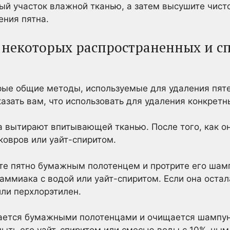
ный участок влажной тканью, а затем высушите чист
ения пятна.
т некоторых распространенных и 
ые общие методы, используемые для удаления пяте
казать вам, что использовать для удаления конкретн
ра вытирают впитывающей тканью. После того, как о
овров или уайт-спиритом.
те пятно бумажным полотенцем и протрите его шам
ммиака с водой или уайт-спиритом. Если она остал
или перхлорэтилен.
рается бумажными полотенцами и очищается шампун