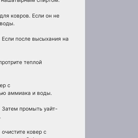
м нашатырным спиртом.
ля ковров. Если он не
 воды.
 Если после высыхания на
протрите теплой
ер с
сью аммиака и воды.
. Затем промыть уайт-
.
 очистите ковер с