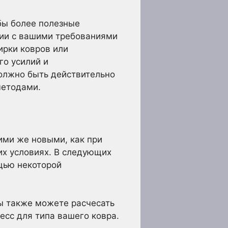
 бы более полезные
вии с вашими требованиями
рки ковров или
го усилий и
должно быть действительно
методами.
кими же новыми, как при
них условиях. В следующих
ощью некоторой
Вы также можете расчесать
есс для типа вашего ковра.