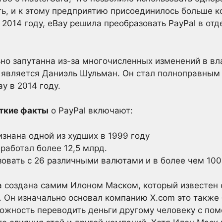
ь, и к этому предприятию присоединилось больше к
в 2014 году, eBay решила преобразовать PayPal в о
ьно запутанна из-за многочисленных изменений в в
 является Даниэль Шульман. Он стал полноправным
y в 2014 году.
ткие факты
о PayPal включают:
знана одной из худших в 1999 году
бработал более 12,5 млрд.
зовать с 26 различными валютами и в более чем 100
ла создана самим Илоном Маском, который известе
. Он изначально основал компанию X.com это также 
ожность переводить деньги другому человеку с по