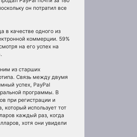
продал PayPal почти за 180
поскольку он потратил все
а в качестве одного из
лектронной коммерции. 59%
смотря на его успех на
.
дним из старших
отипа. Связь между двумя
мный успех, PayPal
еральной программы. В
ов при регистрации и
, который использует тот
ларов каждый раз, когда
лларов, хотя они увидели