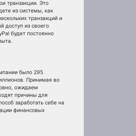
ои транзакции. Это
дете из системы, как
нескольких транзакций и
й доступ из своего
yPal будет постоянно
пыта.
омпании было 295
миллионов. Принимая во
ловно, ожидаем
аходят причины для
пособ заработать себе на
зации финансовых