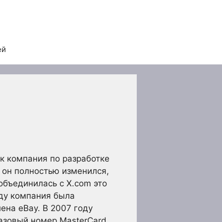
ей
ак компания по разработке
 он полностью изменился,
объединилась с X.com это
ду компания была
лена eBay. В 2007 году
разовый номер MasterCard.