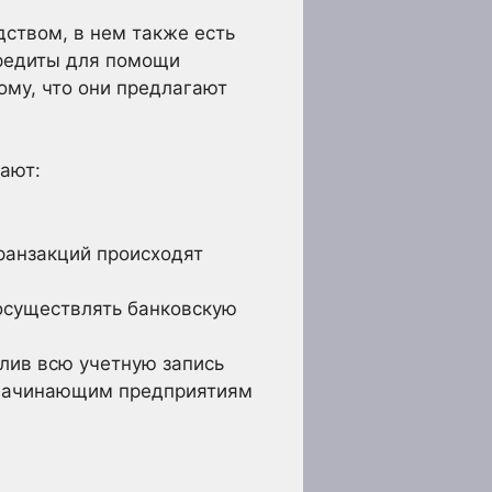
дством, в нем также есть
кредиты для помощи
ому, что они предлагают
ают:
ранзакций происходят
осуществлять банковскую
алив всю учетную запись
 начинающим предприятиям