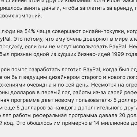
те слияния этой и другой компаний. Хотя Илон Маск 
ишлось занять деньги, чтобы заплатить за аренду, 
 своих компаний.
о люди на 54% чаще совершают онлайн-покупки, когд
yPal. Это потому, что ему очень доверяют в мире э
родажу, если они не могут использовать PayPal. Не
 был признан одной из худших бизнес-идей 1999 года
рли помог разработать логотип PayPal, когда был о
е он был ведущим дизайнером старого и нового лог
жениями очевидна и по сей день. Несмотря на огро
ны долларов в первый год работы из-за своей реф
ная программа дает новому пользователю 5 доллар
ем еще 5 долларов за каждого дополнительного друга
о лет работы реферальная программа давала 20 дол
 код. Это обошлось им примерно в 14 миллионов до