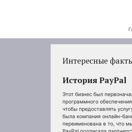
Перейти
к
содержимому
Г
Интересные факты 
История PayPal
Этот бизнес был первоначал
программного обеспечения 
чтобы предоставлять услуг
была компания онлайн-бан
переименована в то, что мы
PayPal подписала партнерс