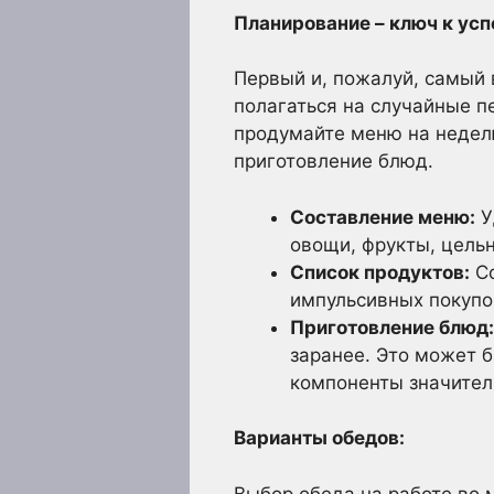
Планирование – ключ к усп
Первый и, пожалуй, самый 
полагаться на случайные п
продумайте меню на неделю
приготовление блюд.
Составление меню:
У
овощи, фрукты, цель
Список продуктов:
Со
импульсивных покупо
Приготовление блюд:
заранее. Это может б
компоненты значитель
Варианты обедов:
Выбор обеда на работе во 