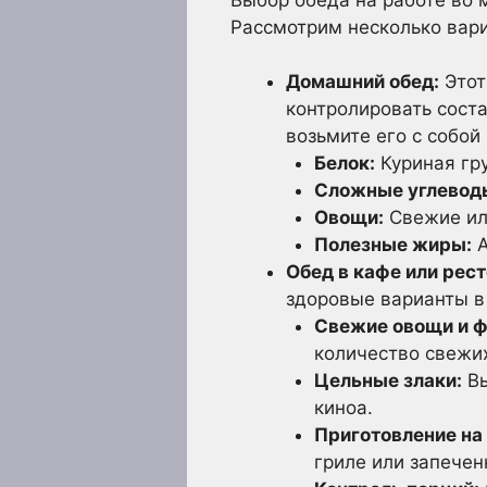
Рассмотрим несколько вари
Домашний обед:
Этот
контролировать соста
возьмите его с собо
Белок:
Куриная гру
Сложные углевод
Овощи:
Свежие или
Полезные жиры:
А
Обед в кафе или рест
здоровые варианты в
Свежие овощи и ф
количество свежих
Цельные злаки:
Вы
киноа.
Приготовление на 
гриле или запечен