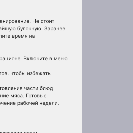
анирование. Не стоит
жайшую булочную. Заранее
лите время на
рационе. Включите в меню
ов, чтобы избежать
товления части блюд
ание мяса. Готовые
ечение рабочей недели.
разогрева пищи.