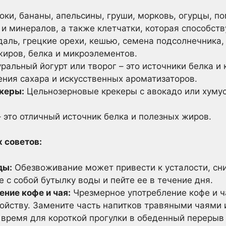
ки, бананы, апельсины, груши, морковь, огурцы, п
 и минералов, а также клетчатки, которая способст
аль, грецкие орехи, кешью, семена подсолнечника,
жиров, белка и микроэлементов.
ральный йогурт или творог – это источники белка и
ения сахара и искусственных ароматизаторов.
керы:
Цельнозерновые крекеры с авокадо или хумус
 это отличный источник белка и полезных жиров.
 советов:
ды:
Обезвоживание может привести к усталости, сн
е с собой бутылку воды и пейте ее в течение дня.
ение кофе и чая:
Чрезмерное употребление кофе и ч
койству. Замените часть напитков травяными чаями 
время для короткой прогулки в обеденный перерыв 