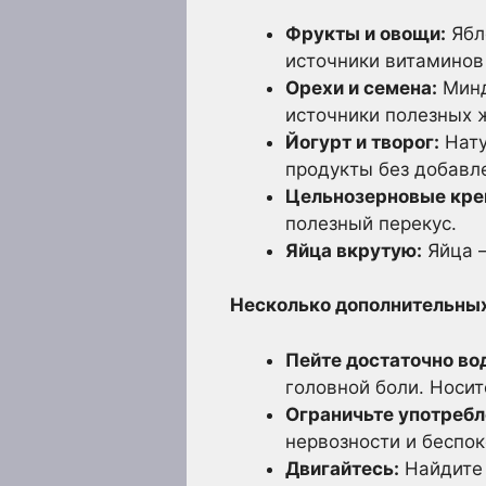
Фрукты и овощи:
Ябло
источники витаминов
Орехи и семена:
Минд
источники полезных 
Йогурт и творог:
Нату
продукты без добавл
Цельнозерновые кре
полезный перекус.
Яйца вкрутую:
Яйца –
Несколько дополнительных
Пейте достаточно во
головной боли. Носит
Ограничьте употребл
нервозности и беспо
Двигайтесь:
Найдите 