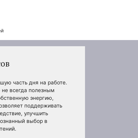
ей
сов
шую часть дня на работе.
о не всегда полезным
собственную энергию,
позволяет поддерживать
ледствие, улучшить
сознанный выбор в
тений.