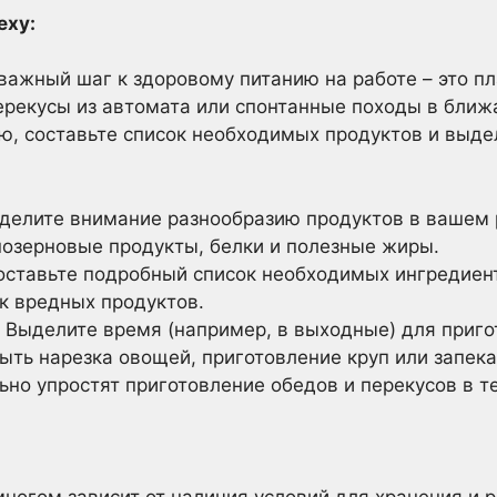
еху:
важный шаг к здоровому питанию на работе – это пл
ерекусы из автомата или спонтанные походы в бли
, составьте список необходимых продуктов и выде
делите внимание разнообразию продуктов в вашем 
нозерновые продукты, белки и полезные жиры.
ставьте подробный список необходимых ингредиент
к вредных продуктов.
Выделите время (например, в выходные) для приго
ыть нарезка овощей, приготовление круп или запек
но упростят приготовление обедов и перекусов в т
многом зависит от наличия условий для хранения и 