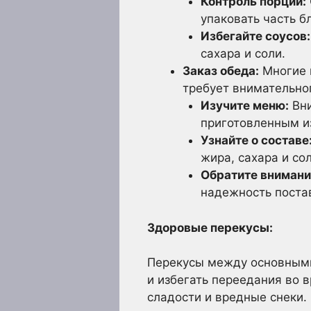
Контроль порций:
упаковать часть б
Избегайте соусов:
сахара и соли.
Заказ обеда:
Многие к
требует внимательно
Изучите меню:
Вни
приготовленным из
Узнайте о составе
жира, сахара и сол
Обратите внимани
надежность поста
Здоровые перекусы:
Перекусы между основными
и избегать переедания во 
сладости и вредные снеки.