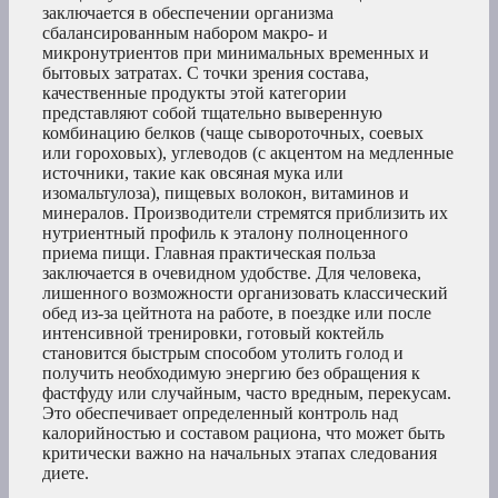
заключается в обеспечении организма
сбалансированным набором макро- и
микронутриентов при минимальных временных и
бытовых затратах. С точки зрения состава,
качественные продукты этой категории
представляют собой тщательно выверенную
комбинацию белков (чаще сывороточных, соевых
или гороховых), углеводов (с акцентом на медленные
источники, такие как овсяная мука или
изомальтулоза), пищевых волокон, витаминов и
минералов. Производители стремятся приблизить их
нутриентный профиль к эталону полноценного
приема пищи. Главная практическая польза
заключается в очевидном удобстве. Для человека,
лишенного возможности организовать классический
обед из-за цейтнота на работе, в поездке или после
интенсивной тренировки, готовый коктейль
становится быстрым способом утолить голод и
получить необходимую энергию без обращения к
фастфуду или случайным, часто вредным, перекусам.
Это обеспечивает определенный контроль над
калорийностью и составом рациона, что может быть
критически важно на начальных этапах следования
диете.