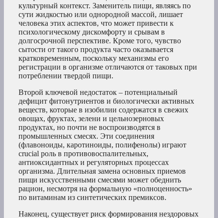
культурный контекст. Заменитель пищи, являясь по
сути жидкостью или однородной массой, лишает
человека этих аспектов, что может привести к
психологическому дискомфорту и срывам в
долгосрочной перспективе. Кроме того, чувство
сытости от такого продукта часто оказывается
кратковременным, поскольку механизмы его
регистрации в организме отличаются от таковых при
потреблении твердой пищи.
Второй ключевой недостаток – потенциальный
дефицит фитонутриентов и биологически активных
веществ, которые в изобилии содержатся в свежих
овощах, фруктах, зелени и цельнозерновых
продуктах, но почти не воспроизводятся в
промышленных смесях. Эти соединения
(флавоноиды, каротиноиды, полифенолы) играют
crucial роль в противовоспалительных,
антиоксидантных и регуляторных процессах
организма. Длительная замена основных приемов
пищи искусственными смесями может обеднить
рацион, несмотря на формальную «полноценность»
по витаминам из синтетических премиксов.
Наконец, существует риск формирования нездоровых