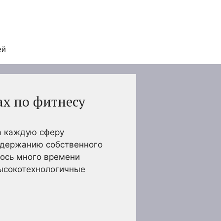
ей
ах по фитнесу
а каждую сферу
ддержанию собственного
лось много времени
высокотехнологичные