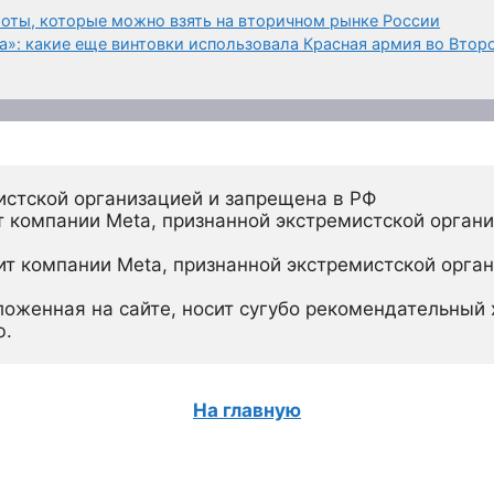
оты, которые можно взять на вторичном рынке России
а»: какие еще винтовки использовала Красная армия во Втор
истской организацией и запрещена в РФ
 компании Meta, признанной экстремистской органи
ит компании Meta, признанной экстремистской орган
ложенная на сайте, носит сугубо рекомендательный х
ю.
На главную