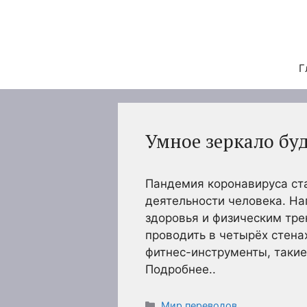
Перейти
к
содержимому
Г
Умное зеркало буд
Пандемия коронавируса ст
деятельности человека. Н
здоровья и физическим тре
проводить в четырёх стена
фитнес-инструменты, такие
Подробнее..
Рубрики
Мир переводов