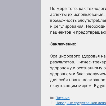
По мере того, как техноло
аспекты их использования.
возможность злоупотребле
и регулирования. Необход
пациентов и предотвращаю
Заключение:
Эра цифрового здоровья на
результатов. Фитнес-треке
здоровому и осознанному о
здоровьем и благополучием
для себя новые возможност
окружающим миром. Будущее
Рубрики
Питание
Народные средства: как испо