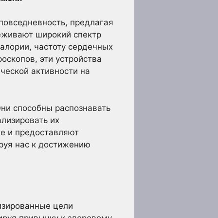
 повседневность, предлагая
еживают широкий спектр
алории, частоту сердечных
оскопов, эти устройства
ческой активности на
ни способны распознавать
ализировать их
е и предоставляют
руя нас к достижению
изированные цели
ируя привычку к здоровому