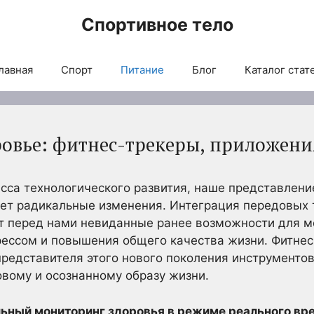
Спортивное тело
лавная
Спорт
Питание
Блог
Каталог стат
ровье: фитнес-трекеры, приложен
есса технологического развития, наше представлен
ет радикальные изменения. Интеграция передовых 
т перед нами невиданные ранее возможности для м
рессом и повышения общего качества жизни. Фитне
представителя этого нового поколения инструменто
овому и осознанному образу жизни.
ьный мониторинг здоровья в режиме реального вр