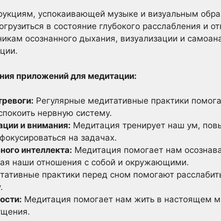
рукциям, успокаивающей музыке и визуальным обра
грузиться в состояние глубокого расслабления и о
хникам осознанного дыхания, визуализации и самоан
ции.
ния приложений для медитации:
тревоги:
Регулярные медитативные практики помога
спокоить нервную систему.
ции и внимания:
Медитация тренирует наш ум, пов
фокусироваться на задачах.
ного интеллекта:
Медитация помогает нам осознава
шая наши отношения с собой и окружающими.
ативные практики перед сном помогают расслабить
.
ости:
Медитация помогает нам жить в настоящем мо
ущения.