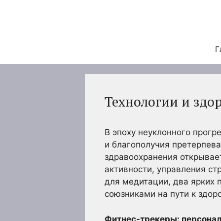
Перейти
к
содержимому
Г
Технологии и здо
В эпоху неуклонного прогр
и благополучия претерпева
здравоохранения открывае
активности, управления ст
для медитации, два ярких 
союзниками на пути к здор
Фитнес-трекеры: персонал