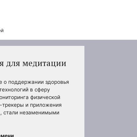
ей
ия для медитации
ие о поддержании здоровья
технологий в сферу
ониторинга физической
с-трекеры и приложения
в, стали незаменимыми
емени