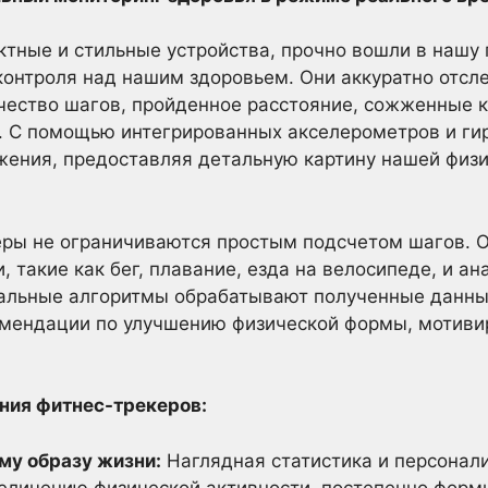
ктные и стильные устройства, прочно вошли в нашу
контроля над нашим здоровьем. Они аккуратно отсл
чество шагов, пройденное расстояние, сожженные к
. С помощью интегрированных акселерометров и гир
жения, предоставляя детальную картину нашей физи
ры не ограничиваются простым подсчетом шагов. О
 такие как бег, плавание, езда на велосипеде, и ан
уальные алгоритмы обрабатывают полученные данны
мендации по улучшению физической формы, мотиви
ния фитнес-трекеров:
му образу жизни:
Наглядная статистика и персонал
величению физической активности, постепенно форм