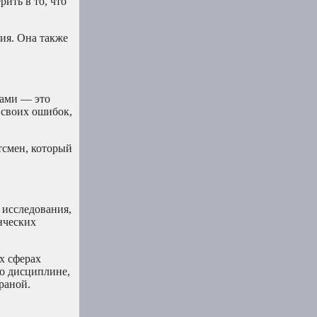
рить в то, что
вия. Она также
чами — это
 своих ошибок,
тсмен, который
 исследования,
нческих
х сферах
о дисциплине,
раной.