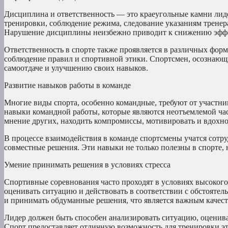
Дисциплина и ответственность — это краеугольные камни лидер
тренировки, соблюдение режима, следование указаниям тренер
Нарушение дисциплины неизбежно приводит к снижению эффек
Ответственность в спорте также проявляется в различных форма
соблюдение правил и спортивной этики. Спортсмен, осознающи
самоотдаче и улучшению своих навыков.
Развитие навыков работы в команде
Многие виды спорта, особенно командные, требуют от участн
навыки командной работы, которые являются неотъемлемой час
мнение других, находить компромиссы, мотивировать и вдохно
В процессе взаимодействия в команде спортсмены учатся сотру
совместные решения. Эти навыки не только полезны в спорте, 
Умение принимать решения в условиях стресса
Спортивные соревнования часто проходят в условиях высоког
оценивать ситуацию и действовать в соответствии с обстояте
и принимать обдуманные решения, что является важным качест
Лидер должен быть способен анализировать ситуацию, оценива
Спорт предоставляет отличную возможность для тренировки эт