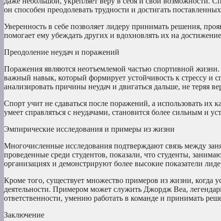
даже небольшой, укрепляет веру в себя и свои возможности. Сп
он способен преодолевать трудности и достигать поставленных
Уверенность в себе позволяет лидеру принимать решения, прояв
помогает ему убеждать других и вдохновлять их на достижени
Преодоление неудач и поражений
Поражения являются неотъемлемой частью спортивной жизни. С
важный навык, который формирует устойчивость к стрессу и сп
анализировать причины неудач и двигаться дальше, не теряя ве
Спорт учит не сдаваться после поражений, а использовать их 
умеет справляться с неудачами, становится более сильным и 
Эмпирические исследования и примеры из жизни
Многочисленные исследования подтверждают связь между заня
проведенные среди студентов, показали, что студенты, заним
организациях и демонстрируют более высокие показатели лиде
Кроме того, существует множество примеров из жизни, когда
деятельности. Примером может служить Джордж Веа, легендар
ответственности, умению работать в команде и принимать реше
Заключение