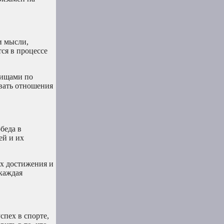
и мысли,
ся в процессе
рищами по
вать отношения
беда в
ей и их
их достижения и
 каждая
спех в спорте,