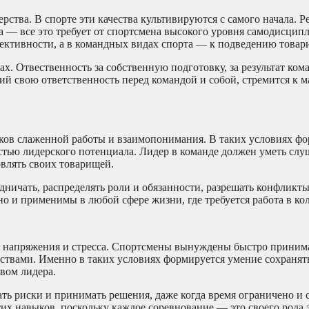
ства. В спорте эти качества культивируются с самого начала. Р
а — все это требует от спортсмена высокого уровня самодисцип
тивности, а в командных видах спорта — к подведению товар
х. Отвественность за собственную подготовку, за результат кома
й свою ответственность перед командой и собой, стремится к 
иков слаженной работы и взаимопонимания. В таких условиях ф
тью лидерского потенциала. Лидер в команде должен уметь слу
влять своих товарищей.
дничать, распределять роли и обязанности, разрешать конфликт
но и применимы в любой сфере жизни, где требуется работа в ко
о напряжения и стресса. Спортсмены вынуждены быстро приним
льствами. Именно в таких условиях формируется умение сохранят
вом лидера.
ть риски и принимать решения, даже когда время ограничено и 
их навыков, поскольку каждое соревнование — это своего рода 