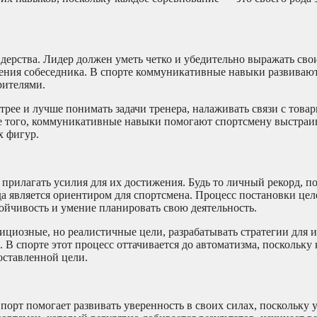
ерства. Лидер должен уметь четко и убедительно выражать сво
ения собеседника. В спорте коммуникативные навыки развивают
рителями.
рее и лучше понимать задачи тренера, налаживать связи с това
е того, коммуникативные навыки помогают спортсмену выстраи
х фигур.
рилагать усилия для их достижения. Будь то личный рекорд, по
а является ориентиром для спортсмена. Процесс постановки цел
ойчивость и умение планировать свою деятельность.
ициозные, но реалистичные цели, разрабатывать стратегии для 
 В спорте этот процесс оттачивается до автоматизма, поскольку
оставленной цели.
порт помогает развивать уверенность в своих силах, поскольку у