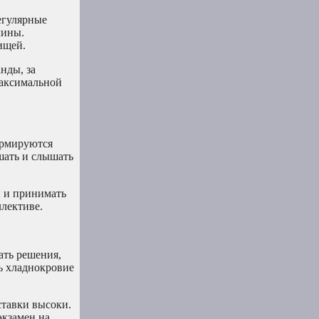
егулярные
лины.
ищей.
нды, за
максимальной
ормируются
шать и слышать
ы и принимать
ллективе.
ать решения,
ь хладнокровие
ставки высоки.
экзамен на