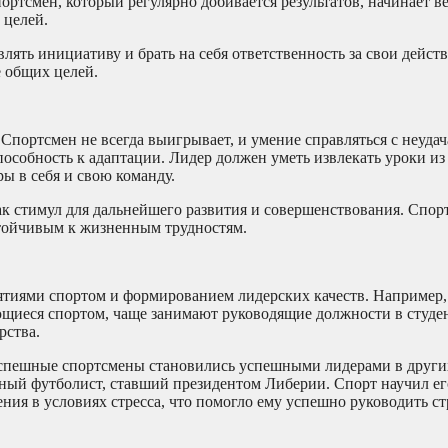
ортсмен, который регулярно добивается результатов, начинает ве
 целей.
лять инициативу и брать на себя ответственность за свои дейст
е общих целей.
портсмен не всегда выигрывает, и умение справляться с неуда
особность к адаптации. Лидер должен уметь извлекать уроки из
ры в себя и свою команду.
как стимул для дальнейшего развития и совершенствования. Спор
устойчивым к жизненным трудностям.
тиями спортом и формированием лидерских качеств. Например,
ающиеся спортом, чаще занимают руководящие должности в студе
рства.
 успешные спортсмены становились успешными лидерами в други
ный футболист, ставший президентом Либерии. Спорт научил ег
ния в условиях стресса, что помогло ему успешно руководить ст