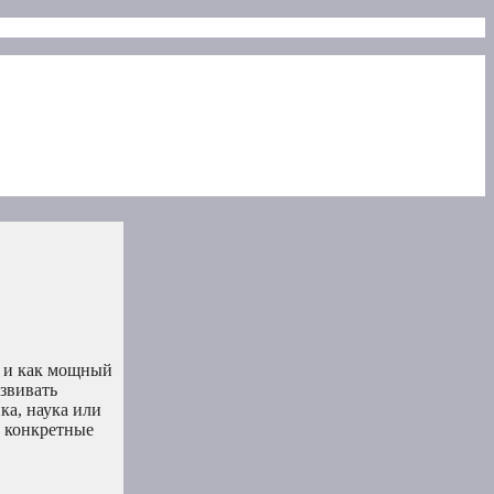
о и как мощный
звивать
ка, наука или
е конкретные