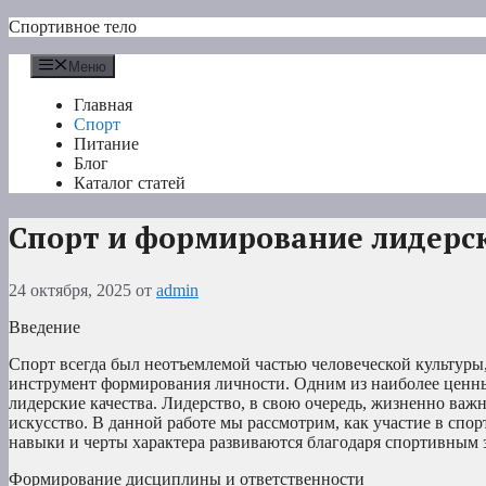
Перейти
Спортивное тело
к
содержимому
Меню
Главная
Спорт
Питание
Блог
Каталог статей
Спорт и формирование лидерс
24 октября, 2025
от
admin
Введение
Спорт всегда был неотъемлемой частью человеческой культуры,
инструмент формирования личности. Одним из наиболее ценных
лидерские качества. Лидерство, в свою очередь, жизненно важно
искусство. В данной работе мы рассмотрим, как участие в спо
навыки и черты характера развиваются благодаря спортивным 
Формирование дисциплины и ответственности