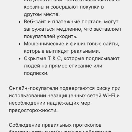
корзины и совершают покупки в
другом месте.
Веб-сайт и платежные порталы могут
загружаться медленно, что заставляет
покупателей уходить.
Мошеннические и фишинговые сайты,
которые выглядят реальными.
Скрытые T & C, которые подписывают
людей на прямое списание или
подписки.
Онлайн-покупатели подвергаются риску при
использовании незащищенных сетей Wi-Fi и
несоблюдении надлежащих мер
предосторожности.
Соблюдение правильных протоколов