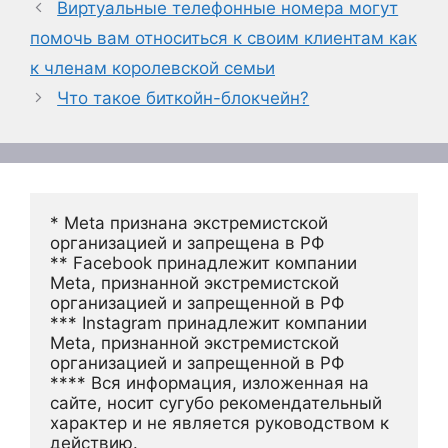
Виртуальные телефонные номера могут
помочь вам относиться к своим клиентам как
к членам королевской семьи
Что такое биткойн-блокчейн?
* Meta признана экстремистской 
организацией и запрещена в РФ
** Facebook принадлежит компании 
Meta, признанной экстремистской 
организацией и запрещенной в РФ
*** Instagram принадлежит компании 
Meta, признанной экстремистской 
организацией и запрещенной в РФ 
**** Вся информация, изложенная на 
сайте, носит сугубо рекомендательный 
характер и не является руководством к 
действию.