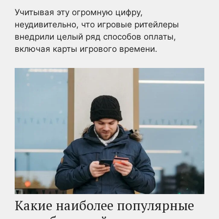
Учитывая эту огромную цифру,
неудивительно, что игровые ритейлеры
внедрили целый ряд способов оплаты,
включая карты игрового времени.
Какие наиболее популярные