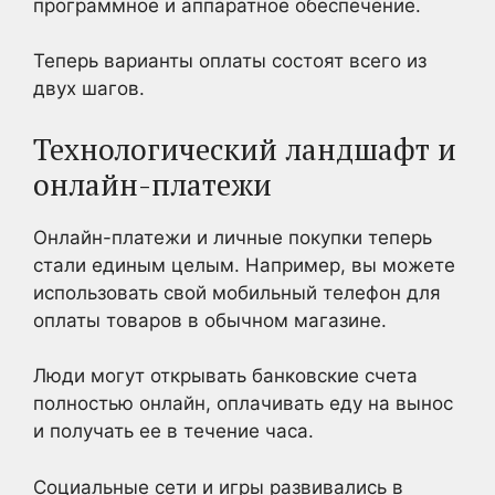
программное и аппаратное обеспечение.
Теперь варианты оплаты состоят всего из
двух шагов.
Технологический ландшафт и
онлайн-платежи
Онлайн-платежи и личные покупки теперь
стали единым целым. Например, вы можете
использовать свой мобильный телефон для
оплаты товаров в обычном магазине.
Люди могут открывать банковские счета
полностью онлайн, оплачивать еду на вынос
и получать ее в течение часа.
Социальные сети и игры развивались в