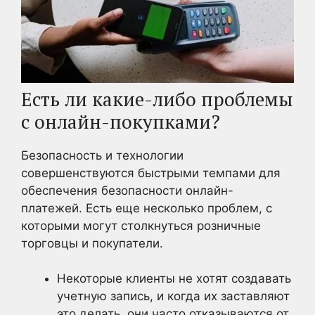
Есть ли какие-либо проблемы
с онлайн-покупками?
Безопасность и технологии
совершенствуются быстрыми темпами для
обеспечения безопасности онлайн-
платежей. Есть еще несколько проблем, с
которыми могут столкнуться розничные
торговцы и покупатели.
Некоторые клиенты не хотят создавать
учетную запись, и когда их заставляют
это делать, они часто отказываются от