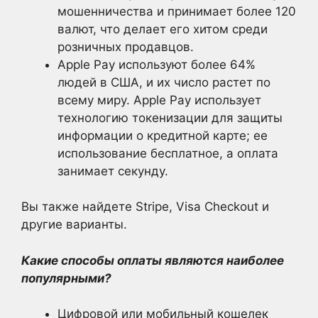
мошенничества и принимает более 120
валют, что делает его хитом среди
розничных продавцов.
Apple Pay используют более 64%
людей в США, и их число растет по
всему миру. Apple Pay использует
технологию токенизации для защиты
информации о кредитной карте; ее
использование бесплатное, а оплата
занимает секунду.
Вы также найдете Stripe, Visa Checkout и
другие варианты.
Какие способы оплаты являются наиболее
популярными?
Цифровой или мобильный кошелек