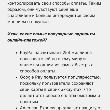
контролировать свои способы оплаты. Таким
образом, они чувствуют себя еще
счастливее и больше интересуются своим
мнением о покупках.
Итак, какие самые популярные варианты
онлайн-платежей?
PayPal насчитывает 254 миллиона
пользователей по всему миру и
является одним из самых быстрых
способов оплаты.
Google Pay пользуется популярностью,
поскольку пользователи сохраняют
свои карты в своих аккаунтах, что
делает этот способ оплаты быстрым и
простым.
American Express предлагает защиту от