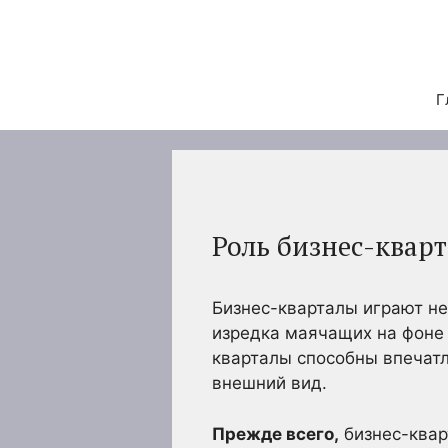
Перейти
к
содержимому
Г
Роль бизнес-квар
Бизнес-кварталы играют не
изредка маячащих на фоне 
кварталы способны впечатл
внешний вид.
Прежде всего,
бизнес-квар