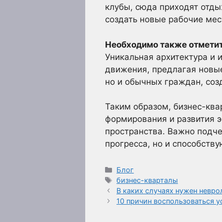
клубы, сюда приходят отдых
создать новые рабочие мес
Необходимо также отмети
Уникальная архитектура и
движения, предлагая новые
но и обычных граждан, соз
Таким образом, бизнес-ква
формирования и развития 
пространства. Важно подче
прогресса, но и способству
Рубрики
Блог
Метки
бизнес-кварталы
В каких случаях нужен невро
10 причин воспользоваться у