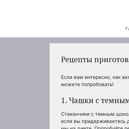
Перейти
к
содержимому
Г
Рецепты приготов
Если вам интересно, как в
можете попробовать!
1. Чашки с темны
Стаканчики с темным шоко
если вы придерживаетесь д
мы на диете. Попробуйте р