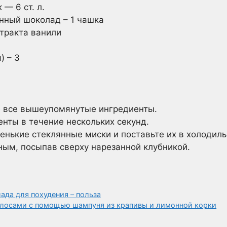
— 6 ст. л.
нный шоколад – 1 чашка
стракта ванили
) – 3
 все вышеупомянутые ингредиенты.
нты в течение нескольких секунд.
енькие стеклянные миски и поставьте их в холодиль
ым, посыпав сверху нарезанной клубникой.
ада для похудения – польза
лосами с помощью шампуня из крапивы и лимонной корки