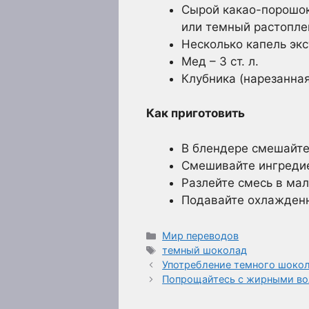
Сырой какао-порошок 
или темный растопле
Несколько капель эк
Мед – 3 ст. л.
Клубника (нарезанная
Как приготовить
В блендере смешайте
Смешивайте ингредие
Разлейте смесь в мал
Подавайте охлажденн
Рубрики
Мир переводов
Метки
темный шоколад
Употребление темного шокол
Попрощайтесь с жирными во