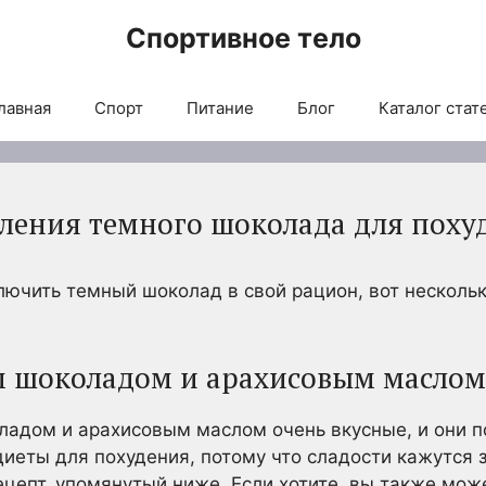
Спортивное тело
лавная
Спорт
Питание
Блог
Каталог стат
ления темного шоколада для поху
ключить темный шоколад в свой рацион, вот несколь
м шоколадом и арахисовым маслом
ладом и арахисовым маслом очень вкусные, и они п
иеты для похудения, потому что сладости кажутся 
ецепт, упомянутый ниже. Если хотите, вы также мож