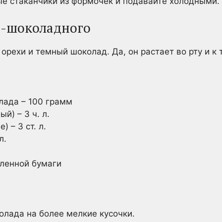
е стаканчики из формочек и подавайте холодными.
во-шоколадного
орехи и темный шоколад. Да, он растает во рту и к
лада – 100 грамм
й) – 3 ч. л.
 – 3 ст. л.
л.
ленной бумаги
олада на более мелкие кусочки.