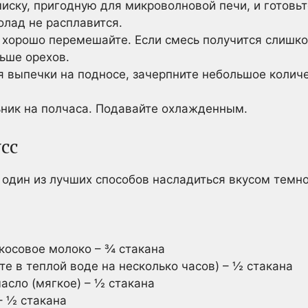
иску, пригодную для микроволновой печи, и готовьт
олад не расплавится.
и хорошо перемешайте. Если смесь получится слишко
ьше орехов.
я выпечки на подносе, зачерпните небольшое колич
ьник на полчаса. Подавайте охлажденным.
сс
 один из лучших способов насладиться вкусом темн
косовое молоко – ¾ стакана
е в теплой воде на несколько часов) – ½ стакана
асло (мягкое) – ½ стакана
– ½ стакана