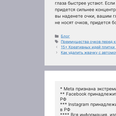
глаза быстрее устают. Если
придется сильнее концентр
вы наденете очки, вашим г
не носят очков, придется б
Рубрики
Блог
Метки
Преимущества очков перед 
15+ Креативных идей плитки
Как удалить жвачку с автом
* Meta признана экстрем
** Facebook принадлежит
РФ
*** Instagram принадлеж
в РФ 
**** Вся информация, из