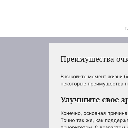
Перейти
к
содержимому
Г
Преимущества очк
В какой-то момент жизни б
некоторые преимущества н
Улучшите свое з
Конечно, основная причина,
Точно так же, как поддерж
приоритетом. С возрастом 