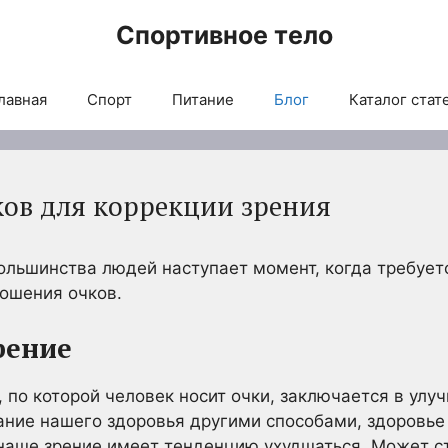
Спортивное тело
лавная
Спорт
Питание
Блог
Каталог стат
ов для коррекции зрения
ольшинства людей наступает момент, когда требуетс
ошения очков.
рение
 по которой человек носит очки, заключается в улу
ание нашего здоровья другими способами, здоровье
наше зрение имеет тенденцию ухудшаться. Может с