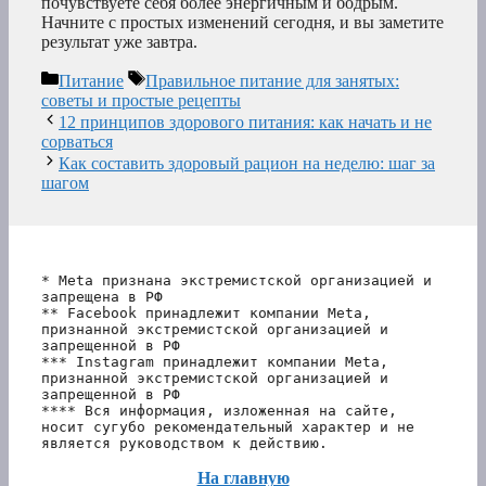
почувствуете себя более энергичным и бодрым.
Начните с простых изменений сегодня, и вы заметите
результат уже завтра.
Рубрики
Метки
Питание
Правильное питание для занятых:
советы и простые рецепты
12 принципов здорового питания: как начать и не
сорваться
Как составить здоровый рацион на неделю: шаг за
шагом
* Meta признана экстремистской организацией и 
запрещена в РФ
** Facebook принадлежит компании Meta, 
признанной экстремистской организацией и 
запрещенной в РФ
*** Instagram принадлежит компании Meta, 
признанной экстремистской организацией и 
запрещенной в РФ 
**** Вся информация, изложенная на сайте, 
носит сугубо рекомендательный характер и не 
является руководством к действию.
На главную