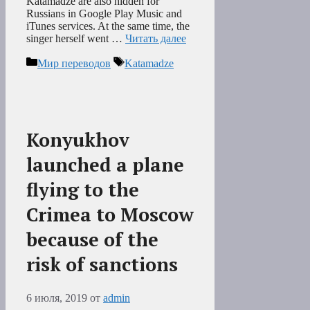
Katamadze are also hidden for
Russians in Google Play Music and
iTunes services. At the same time, the
singer herself went …
Читать далее
Рубрики
Метки
Мир переводов
Katamadze
Konyukhov
launched a plane
flying to the
Crimea to Moscow
because of the
risk of sanctions
6 июля, 2019
от
admin