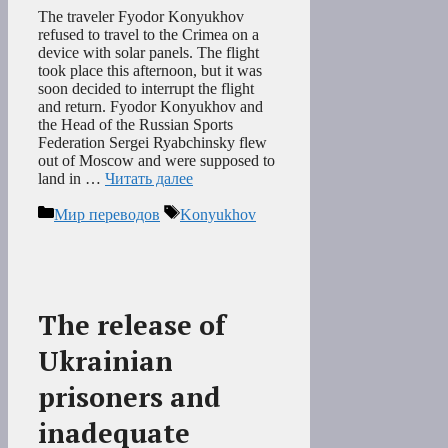
The traveler Fyodor Konyukhov
refused to travel to the Crimea on a
device with solar panels. The flight
took place this afternoon, but it was
soon decided to interrupt the flight
and return. Fyodor Konyukhov and
the Head of the Russian Sports
Federation Sergei Ryabchinsky flew
out of Moscow and were supposed to
land in …
Читать далее
Рубрики
Метки
Мир переводов
Konyukhov
The release of
Ukrainian
prisoners and
inadequate