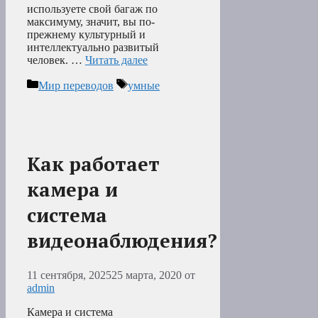
используете свой багаж по
максимуму, значит, вы по-
прежнему культурный и
интеллектуально развитый
человек. …
Читать далее
Рубрики
Метки
Мир переводов
умные
Как работает
камера и
система
видеонаблюдения?
11 сентября, 2025
25 марта, 2020
от
admin
Камера и система