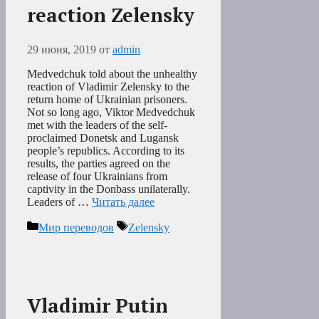
reaction Zelensky
29 июня, 2019
от
admin
Medvedchuk told about the unhealthy
reaction of Vladimir Zelensky to the
return home of Ukrainian prisoners.
Not so long ago, Viktor Medvedchuk
met with the leaders of the self-
proclaimed Donetsk and Lugansk
people’s republics. According to its
results, the parties agreed on the
release of four Ukrainians from
captivity in the Donbass unilaterally.
Leaders of …
Читать далее
Рубрики
Метки
Мир переводов
Zelensky
Vladimir Putin