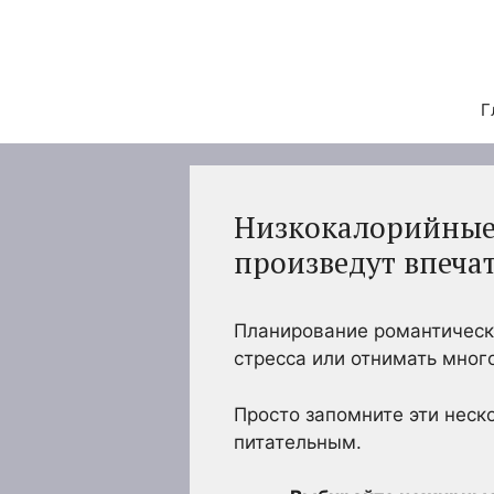
Перейти
к
содержимому
Г
Низкокалорийные 
произведут впеча
Планирование романтическо
стресса или отнимать мног
Просто запомните эти неск
питательным.