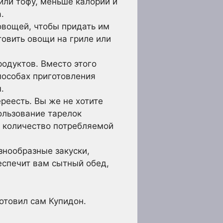
или тофу, меньше калорий и
.
овощей, чтобы придать им
товить овощи на гриле или
одуктов. Вместо этого
способах приготовления
.
реесть. Вы же не хотите
ользование тарелок
ь количество потребляемой
нообразные закуски,
еспечит вам сытный обед,
отовил сам Купидон.