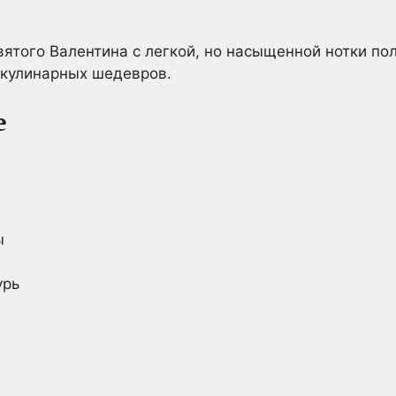
вятого Валентина с легкой, но насыщенной нотки по
 кулинарных шедевров.
е
ы
урь