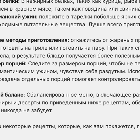
 белки:
В нежирных белках, таких как курица, рыба 
ем в красном мясе, таком как говядина или свинина
ианский ужин:
положите в тарелки побольше ярких 
бходимые питательные вещества. Лучше всего приго
е методы приготовления:
откажитесь от жареных пр
 готовить на гриле или готовить на пару. При таких 
сла, в результате блюдо получается более полезным
р порций:
Следите за размером порций, чтобы не пе
омантическим ужином, чувствуя себя раздутым. Исп
раздача отдельных порций помогает контролироват
й баланс:
Сбалансированное меню, включающее раз
ниры и десерты по приведенным ниже рецептам, об
никогда не забудет.
в некоторые рецепты, которые, как вам покажется, г