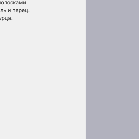
полосками.
ль и перец.
урца.
.