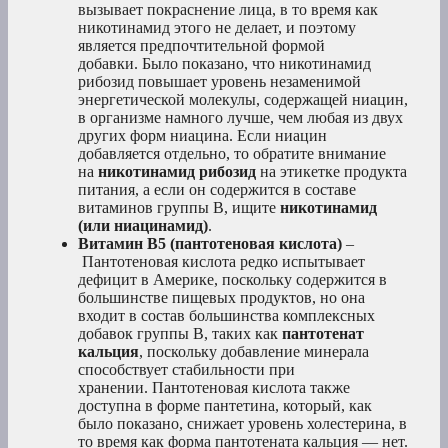
вызывает покраснение лица, в то время как
никотинамид этого не делает, и поэтому
является предпочтительной формой
добавки. Было показано, что никотинамид
рибозид повышает уровень незаменимой
энергетической молекулы, содержащей ниацин,
в организме намного лучше, чем любая из двух
других форм ниацина. Если ниацин
добавляется отдельно, то обратите внимание
на
никотинамид рибозид
на этикетке продукта
питания, а если он содержится в составе
витаминов группы В, ищите
никотинамид
(или ниацинамид)
.
Витамин В5 (пантотеновая кислота)
–
Пантотеновая кислота редко испытывает
дефицит в Америке, поскольку содержится в
большинстве пищевых продуктов, но она
входит в состав большинства комплексных
добавок группы В, таких как
пантотенат
кальция
, поскольку добавление минерала
способствует стабильности при
хранении. Пантотеновая кислота также
доступна в форме пантетина, который, как
было показано, снижает уровень холестерина, в
то время как форма пантотената кальция — нет.