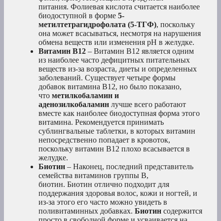
питания. Фолиевая кислота считается наиболее
биодоступной в форме
5-
метилтетрагидрофолата (5-ТГФ)
, поскольку
она может всасываться, несмотря на нарушения
обмена веществ или изменения рН в желудке.
Витамин В12
– Витамин В12 является одним
из наиболее часто дефицитных питательных
веществ из-за возраста, диеты и определенных
заболеваний. Существует четыре формы
добавок витамина В12, но было показано,
что
метилкобаламин и
аденозилкобаламин
лучше всего работают
вместе как наиболее биодоступная форма этого
витамина. Рекомендуется принимать
сублингвальные таблетки, в которых витамин
непосредственно попадает в кровоток,
поскольку витамин В12 плохо всасывается в
желудке.
Биотин
– Наконец, последний представитель
семейства витаминов группы В,
биотин. Биотин отлично подходит для
поддержания здоровья волос, кожи и ногтей, и
из-за этого его часто можно увидеть в
поливитаминных добавках.
Биотин
содержится
просто в свободной форме и усваивается на