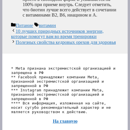
100% при приеме внутрь. Следует отметить,
что биотин лучше всего действует в сочетании
с витаминами В2, В6, ниацином и А.
Рубрики
Метки
Питание
витамин
10 лучших природных источников энергии,
которые помогут вам во время тренировки
Полезных свойства кедровых орехов для здоровья
* Meta признана экстремистской организацией и 
запрещена в РФ
** Facebook принадлежит компании Meta, 
признанной экстремистской организацией и 
запрещенной в РФ
*** Instagram принадлежит компании Meta, 
признанной экстремистской организацией и 
запрещенной в РФ 
**** Вся информация, изложенная на сайте, 
носит сугубо рекомендательный характер и не 
является руководством к действию.
На главную