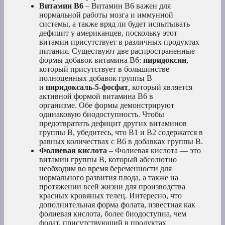
Витамин В6
– Витамин В6 важен для
нормальной работы мозга и иммунной
системы, а также вряд ли будет испытывать
дефицит у американцев, поскольку этот
витамин присутствует в различных продуктах
питания. Существуют две распространенные
формы добавок витамина В6:
пиридоксин
,
который присутствует в большинстве
полноценных добавок группы В
и
пиридоксаль-5-фосфат
, который является
активной формой витамина В6 в
организме. Обе формы демонстрируют
одинаковую биодоступность. Чтобы
предотвратить дефицит других витаминов
группы В, убедитесь, что B1 и B2 содержатся в
равных количествах с B6 в добавках группы B.
Фолиевая кислота
– Фолиевая кислота — это
витамин группы В, который абсолютно
необходим во время беременности для
нормального развития плода, а также на
протяжении всей жизни для производства
красных кровяных телец. Интересно, что
дополнительная форма фолата, известная как
фолиевая кислота, более биодоступна, чем
фолат, присутствующий в продуктах