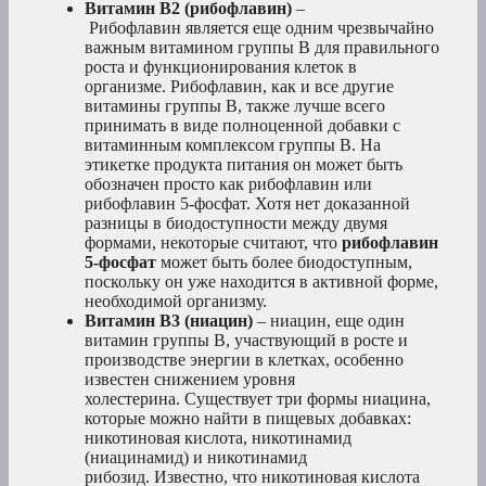
Витамин В2 (рибофлавин)
–
Рибофлавин является еще одним чрезвычайно
важным витамином группы В для правильного
роста и функционирования клеток в
организме. Рибофлавин, как и все другие
витамины группы В, также лучше всего
принимать в виде полноценной добавки с
витаминным комплексом группы В. На
этикетке продукта питания он может быть
обозначен просто как рибофлавин или
рибофлавин 5-фосфат. Хотя нет доказанной
разницы в биодоступности между двумя
формами, некоторые считают, что
рибофлавин
5-фосфат
может быть более биодоступным,
поскольку он уже находится в активной форме,
необходимой организму.
Витамин В3 (ниацин)
– ниацин, еще один
витамин группы В, участвующий в росте и
производстве энергии в клетках, особенно
известен снижением уровня
холестерина. Существует три формы ниацина,
которые можно найти в пищевых добавках:
никотиновая кислота, никотинамид
(ниацинамид) и никотинамид
рибозид. Известно, что никотиновая кислота