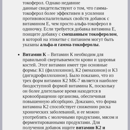
токоферол. Однако недавние
данные свидетельствуют о том, что гамма-
токоферол более эффективен в усилении
противовоспалительных свойств добавок с
витамином Е, чем просто альфа-токоферол в
одиночку. Если требуется добавка витамина Е,
поищите добавку с
смешанным токоферолом
,
в которой на этикетке с питанием могут быть
указаны
альфа-и гамма-токоферолы
.
Витамин К
– Витамин К необходим для
правильной свертываемости крови и здоровья
костей. Этот витамин имеет три основные
формы: К1 (филлохинон), К2 (менахинон) и К3
(дигидрофиллохинон). Было показано, что из
трех форм витамин К2 МК-7 является наиболее
биодоступной формой витамина К, поскольку
он более длительное время находится в
кровообращении организма, обеспечивая
повышенную абсорбцию. Доказано, что форма
витамина К2 способствует снижению риска
хронических заболеваний, и ее можно
употреблять с молочными продуктами, мясом и
ферментированными продуктами. Для
получения добавок ищите
витамин К2 и