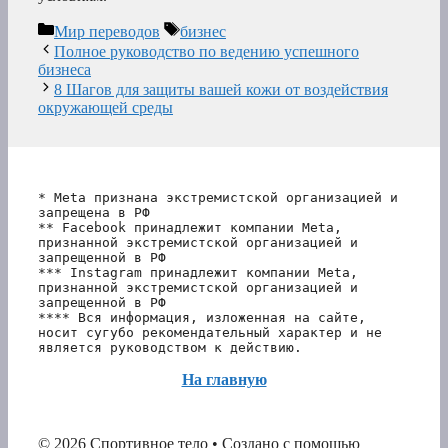
Рубрики
Метки
Мир переводов
бизнес
Полное руководство по ведению успешного
бизнеса
8 Шагов для защиты вашей кожи от воздействия
окружающей среды
* Meta признана экстремистской организацией и 
запрещена в РФ
** Facebook принадлежит компании Meta, 
признанной экстремистской организацией и 
запрещенной в РФ
*** Instagram принадлежит компании Meta, 
признанной экстремистской организацией и 
запрещенной в РФ 
**** Вся информация, изложенная на сайте, 
носит сугубо рекомендательный характер и не 
является руководством к действию.
На главную
© 2026 Спортивное тело
• Создано с помощью