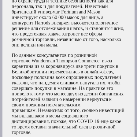
по охране труда и технике безопасности как для
персонала, так и для покупателей. Известный
британский универмаг Fortnum and Mason
инвестирует около 60 000 масок для лица, а
конкурент Harrods внедряет высокотехнологичное
решение для отслеживания шагов, и становится ясно,
что предстоящая задача затронет все сферы
розничной торговли, независимо от того, насколько
они велики или малы.
По данным консультантов по розничной
торговле Wunderman Thompson Commerce, из-за
карантина из-за коронавируса две трети покупок в
Великобритании переместились в онлайн-сферу,
поскольку половина всех опрошенных покупателей
указали, что пандемия слишком напугала их, чтобы
совершать покупки в магазине. На практике это
привело к тому, что менее двух из десяти британских
потребителей заявили о намерении вернуться к
своим прежним покупательским
привычкам. Независимо от того, сколько инвестиций
мы вкладываем в меры социального
дистанцирования, похоже, что COVID-19 еще какое-
то время оставит значительный след в розничной
торговле.