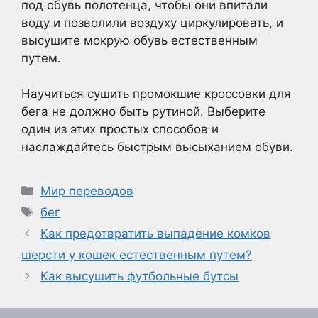
под обувь полотенца, чтобы они впитали
воду и позволили воздуху циркулировать, и
высушите мокрую обувь естественным
путем.
Научиться сушить промокшие кроссовки для
бега не должно быть рутиной. Выберите
один из этих простых способов и
наслаждайтесь быстрым высыханием обуви.
Рубрики
Мир переводов
Метки
бег
Как предотвратить выпадение комков
шерсти у кошек естественным путем?
Как высушить футбольные бутсы