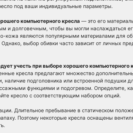
кресло под ваши индивидуальные параметры.
орошего компьютерного кресла
— это его материалы
ым и долговечным, чтобы вы могли наслаждаться ег
эко-кожа являются популярными материалами для об
 Однако, выбор обивки часто зависит от личных пре
ледует учесть при выборе хорошего компьютерного 
енные кресла предлагают множество дополнительны
и, наличие подголовника или встроенной подушки д
сажными функциями и подогревом. Определите, ка
айте кресло с соответствующим набором опций.
ации. Длительное пребывание в статическом полож
запаху. Поэтому некоторые кресла оснащены венти
ь.