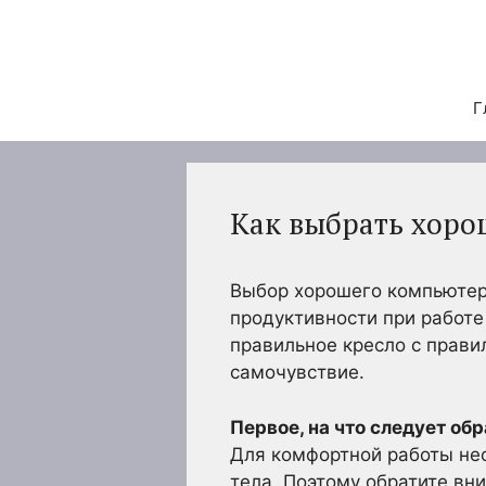
Перейти
к
содержимому
Г
Как выбрать хоро
Выбор хорошего компьютер
продуктивности при работе
правильное кресло с прав
самочувствие.
Первое, на что следует об
Для комфортной работы не
тела. Поэтому обратите вн