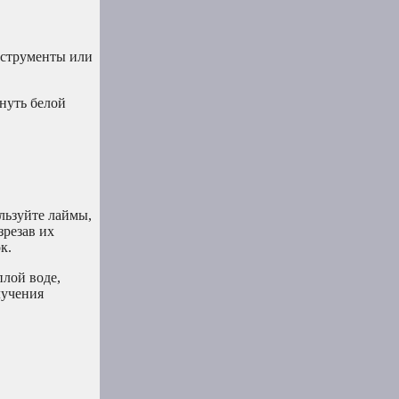
нструменты или
нуть белой
льзуйте лаймы,
зрезав их
к.
плой воде,
лучения