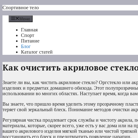
Перейти
Спортивное тело
к
содержимому
Меню
Главная
Спорт
Питание
Блог
Каталог статей
Как очистить акриловое стекл
Знаете ли вы, как чистить акриловое стекло? Оргстекло или 
изделиях и предметах домашнего обихода. Этот полупрозрачн
использовании во многих областях. Наступает время, когда ва
Вы знаете, что пришло время уделить этому прозрачному пласт
теряет свой зеркальный блеск. Понимание методов очистки ак
Регулярная чистка продлевает срок службы и чистоту акрила, п
материалы, которые, скорее всего, уже есть у вас дома или на
вашего акрилового изделия мягкой тканью или чистой тряпкой
восстановить его блеск и предотвратить появление царапин.