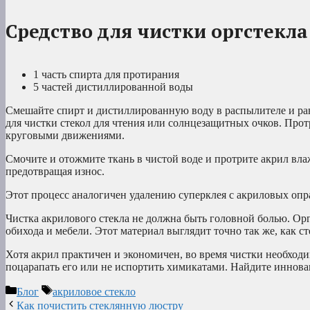
Средство для чистки оргстекл
1 часть спирта для протирания
5 частей дистиллированной воды
Смешайте спирт и дистиллированную воду в распылителе и рав
для чистки стекол для чтения или солнцезащитных очков. Про
круговыми движениями.
Смочите и отожмите ткань в чистой воде и протрите акрил вла
предотвращая износ.
Этот процесс аналогичен удалению суперклея с акриловых опр
Чистка акрилового стекла не должна быть головной болью. Ор
обихода и мебели. Этот материал выглядит точно так же, как ст
Хотя акрил практичен и экономичен, во время чистки необход
поцарапать его или не испортить химикатами. Найдите иннова
Рубрики
Метки
Блог
акриловое стекло
Как почистить стеклянную люстру