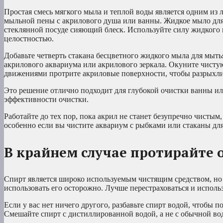
Простая смесь мягкого мыла и теплой воды является одним из 
мыльной пены с акрилового душа или ванны. Жидкое мыло для 
стеклянной посуде сияющий блеск. Используйте силу жидкого 
целостностью.
Добавьте четверть стакана бесцветного жидкого мыла для мыть
акрилового аквариума или акрилового зеркала. Окуните чист
движениями протрите акриловые поверхности, чтобы разрыхлит
Это решение отлично подходит для глубокой очистки ванны ил
эффективности очистки.
Работайте до тех пор, пока акрил не станет безупречно чисты
особенно если вы чистите аквариум с рыбками или стаканы для
В крайнем случае протирайте 
Спирт является широко используемым чистящим средством, но 
использовать его осторожно. Лучше перестраховаться и использ
Если у вас нет ничего другого, разбавьте спирт водой, чтобы 
Смешайте спирт с дистиллированной водой, а не с обычной во