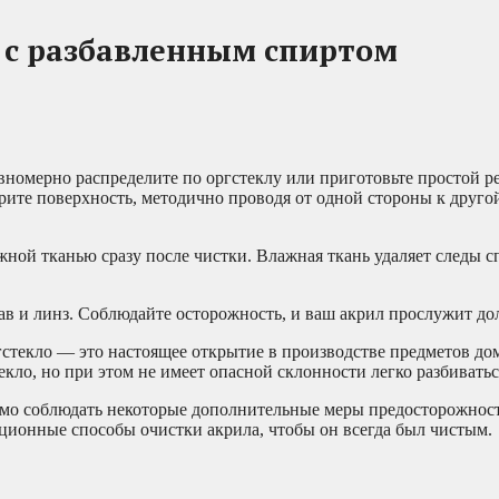
а с разбавленным спиртом
номерно распределите по оргстеклу или приготовьте простой ре
трите поверхность, методично проводя от одной стороны к друг
жной тканью сразу после чистки. Влажная ткань удаляет следы с
ав и линз. Соблюдайте осторожность, и ваш акрил прослужит до
гстекло — это настоящее открытие в производстве предметов д
екло, но при этом не имеет опасной склонности легко разбиватьс
имо соблюдать некоторые дополнительные меры предосторожност
ционные способы очистки акрила, чтобы он всегда был чистым.