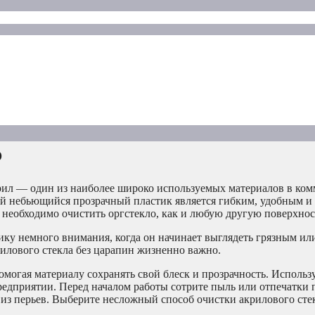
о
акрил — один из наиболее широко используемых материалов в ко
ый небьющийся прозрачный пластик является гибким, удобным и
м необходимо очистить оргстекло, как и любую другую поверхнос
ику немного внимания, когда он начинает выглядеть грязным ил
рилового стекла без царапин жизненно важно.
омогая материалу сохранять свой блеск и прозрачность. Использ
 предприятии. Перед началом работы сотрите пыль или отпечатки 
 из перьев. Выберите несложный способ очистки акрилового сте