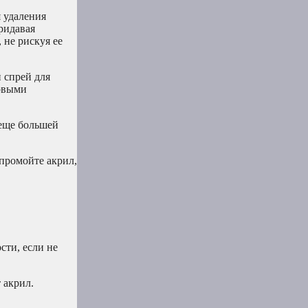
я удаления
ридавая
 не рискуя ее
 спрей для
говыми
 еще большей
 промойте акрил,
сти, если не
 акрил.