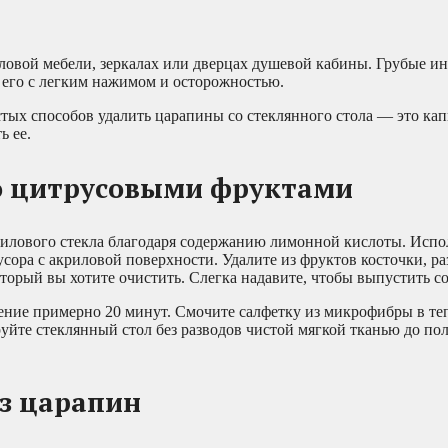
ловой мебели, зеркалах или дверцах душевой кабины. Грубые и
 его с легким нажимом и осторожностью.
тых способов удалить царапины со стеклянного стола — это кап
ь ее.
ло цитрусовыми фруктами
илового стекла благодаря содержанию лимонной кислоты. Испо
сора с акриловой поверхности. Удалите из фруктов косточки, ра
торый вы хотите очистить. Слегка надавите, чтобы выпустить со
ение примерно 20 минут. Смочите салфетку из микрофибры в те
руйте стеклянный стол без разводов чистой мягкой тканью до по
з царапин