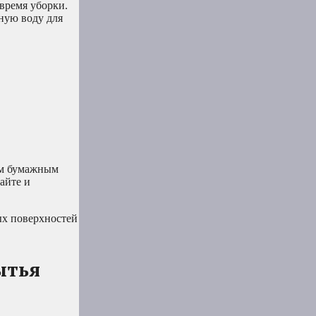
время уборки.
ную воду для
ым бумажным
айте и
ых поверхностей
ытья