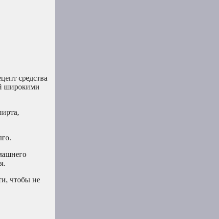
цепт средства
ой широкими
пирта,
лго.
омашнего
я.
и, чтобы не