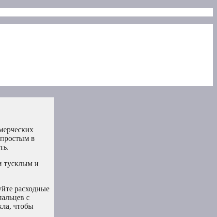
ммерческих
 простым в
ть.
и тусклым и
уйте расходные
пальцев с
кла, чтобы