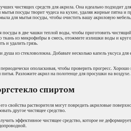
лучших чистящих средств для акрила. Она идеально подходит дл
мытья посуды творит чудеса на кухне, удаляя жирные пятна и п
мыла для мытья посуды, чтобы очистить вашу акриловую мебель,
я посуды в две чашки теплой воды, чтобы приготовить чистящий
ую ткань из микрофибры в смесь, отожмите излишки воды и кру
ь и удалить грязь.
и душа из стекловолокна.
Добавьте несколько капель уксуса для
м, периодически ополаскивая, чтобы проверить прогресс. Хорошо
 питья. Разложите акрил на полотенце для просушки на воздухе.
оргстекло спиртом
его свойства растворителя могут повредить акриловые поверхно
овать другое чистящее средство.
получить эффективное чистящее средство, которое не деформирует
допроводной.