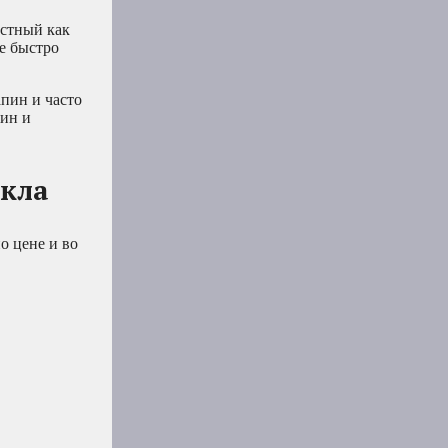
естный как
ое быстро
апин и часто
пин и
екла
о цене и во