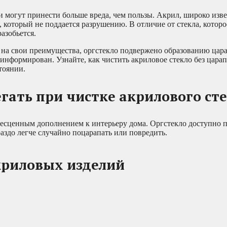
ки могут принести больше вреда, чем пользы. Акрил, широко изв
, который не поддается разрушению. В отличие от стекла, котор
разобьется.
ря на свои преимущества, оргстекло подвержено образованию цар
 информирован. Узнайте, как чистить акриловое стекло без цара
тоянии.
егать при чистке акрилового ст
есценным дополнением к интерьеру дома. Оргстекло доступно п
раздо легче случайно поцарапать или повредить.
акриловых изделий