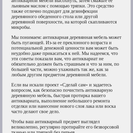
антикварной мебели высохнуть, затем смажьте ее
льняным маслом с помощью тряпки. Это средство
также отлично подходит для дезинфекции
деревянного обеденного стола или другой
деревянной поверхности, на которой скапливаются
микробы.
Мы понимаем: антикварная деревянная мебель может
быть пугающей. Из-за ее преклонного возраста и
потенциальной денежной ценности вам может быть
неудобно даже прикасаться к ней. Мы надеемся, что
эти советы показали вам, что антиквариат не
обязательно должен быть страшным и что за ним, по
большей части, можно ухаживать так же, как за
любым другим предметом деревянной мебели.
Если вы искали проект «Сделай сам» и задаетесь
вопросом, как безопасно почистить антикварную
деревянную мебель, быстрая протирка вашего
антиквариата, выполнение небольшого ремонта
отделки или нанесение нового слоя лака или воска
часто делают свое дело.
Чтобы ваш антикварный предмет выглядел
великолепно, регулярно протирайте его безворсовой
тканью или тряпкой без перьев.