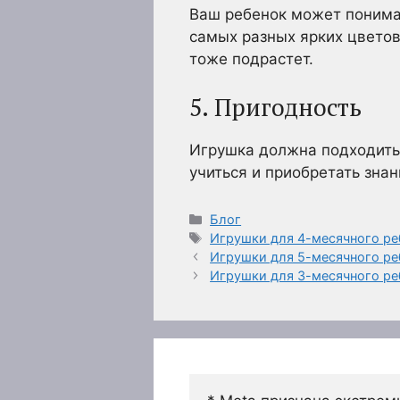
Ваш ребенок может понимат
самых разных ярких цветов
тоже подрастет.
5. Пригодность
Игрушка должна подходить
учиться и приобретать знан
Рубрики
Блог
Метки
Игрушки для 4-месячного ре
Игрушки для 5-месячного ре
Игрушки для 3-месячного ре