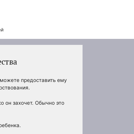
ей
ества
 можете предоставить ему
рствования.
о он захочет. Обычно это
ребенка.