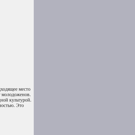
дходящее место
т молодоженов.
дной культурой.
ностью. Это