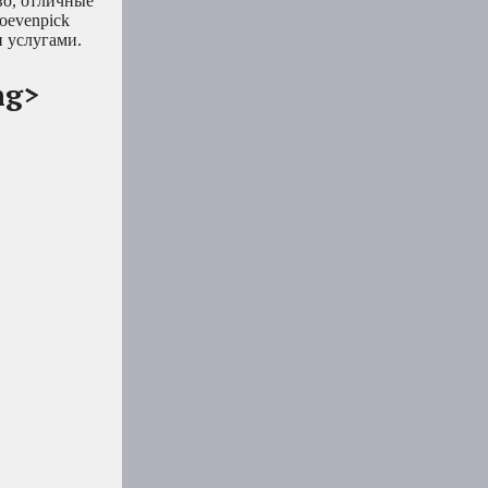
во, отличные
oevenpick
 услугами.
ng>