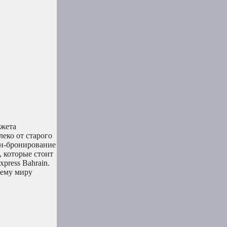
джета
леко от старого
йн-бронирование
, которые стоит
xpress Bahrain.
сему миру