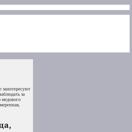
е заинтересуют
наблюдать за
о медового
умеренная,
ца,