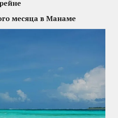
хрейне
ого месяца
в Манаме