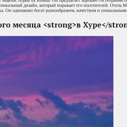
Majestic Arjaan by Rotana. Он предлагает хорошее гостеприимст
уникальный дизайн, который поражает его посетителей. Отель M
. Он одинаково богат разнообразием, качеством и уникальными
го месяца <strong>в Хуре</stro