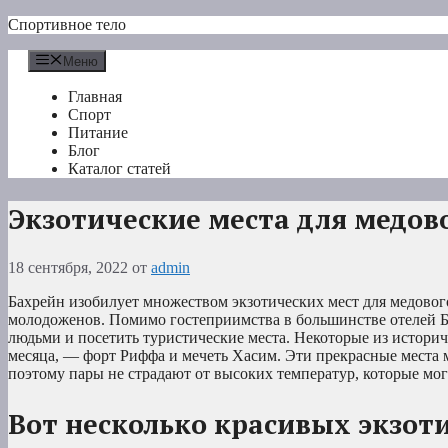
Перейти
Спортивное тело
к
содержимому
Меню
Главная
Спорт
Питание
Блог
Каталог статей
Экзотические места для медов
18 сентября, 2022
от
admin
Бахрейн изобилует множеством экзотических мест для медового
молодоженов. Помимо гостеприимства в большинстве отелей Ба
людьми и посетить туристические места. Некоторые из историч
месяца, — форт Риффа и мечеть Хасим. Эти прекрасные места м
поэтому пары не страдают от высоких температур, которые мо
Вот несколько красивых экзоти