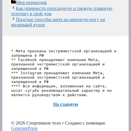
Рубрики
Мир переводов
Как привнести прохладную и свежую пляжную
эстетику в свой дом
Простые способы жить на широкую ногу на
маленькой кухне
* Meta признана экстремистской организацией и 
запрещена в РФ
** Facebook принадлежит компании Meta, 
признанной экстремистской организацией и 
запрещенной в РФ
*** Instagram принадлежит компании Meta, 
признанной экстремистской организацией и 
запрещенной в РФ 
**** Вся информация, изложенная на сайте, 
носит сугубо рекомендательный характер и не 
является руководством к действию.
На главную
© 2026 Спортивное тело
• Создано с помощью
GeneratePress