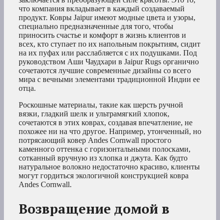
что компания вкладывает в каждый создаваемый
продукт. Ковры Jaipur имеют модные цвета и узоры,
специально предназначенные для того, чтобы
приносить счастье и комфорт в жизнь клиентов и
всех, кто ступает по их напольным покрытиям, сидит
на их пуфах или расслабляется с их подушками. Под
руководством Аши Чаудхари в Jaipur Rugs органично
сочетаются лучшие современные дизайны со всего
мира с вечными элементами традиционной Индии ее
отца.
Роскошные материалы, такие как шерсть ручной
вязки, гладкий шелк и ультрамягкий хлопок,
сочетаются в этих коврах, создавая впечатление, не
похожее ни на что другое. Например, утонченный, но
потрясающий ковер Andes Cornwall простого
каменного оттенка с горизонтальными полосками,
сотканный вручную из хлопка и джута. Как будто
натуральное волокно недостаточно красиво, клиенты
могут гордиться экологичной конструкцией ковра
Andes Cornwall.
Возвращение домой в