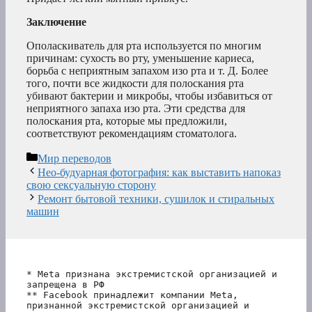
Заключение
Ополаскиватель для рта используется по многим
причинам: сухость во рту, уменьшение кариеса,
борьба с неприятным запахом изо рта и т. Д. Более
того, почти все жидкости для полоскания рта
убивают бактерии и микробы, чтобы избавиться от
неприятного запаха изо рта. Эти средства для
полоскания рта, которые мы предложили,
соответствуют рекомендациям стоматолога.
Рубрики
Мир переводов
Нео-будуарная фотография: как выставить напоказ
свою сексуальную сторону
Ремонт бытовой техники, сушилок и стиральных
машин
* Meta признана экстремистской организацией и 
запрещена в РФ
** Facebook принадлежит компании Meta, 
признанной экстремистской организацией и 