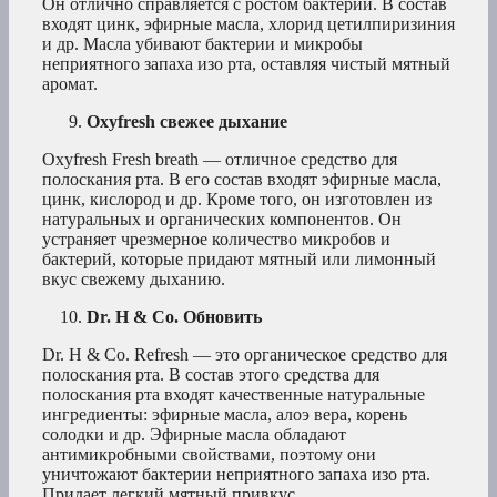
Он отлично справляется с ростом бактерий. В состав
входят цинк, эфирные масла, хлорид цетилпиризиния
и др. Масла убивают бактерии и микробы
неприятного запаха изо рта, оставляя чистый мятный
аромат.
Oxyfresh свежее дыхание
Oxyfresh Fresh breath — отличное средство для
полоскания рта. В его состав входят эфирные масла,
цинк, кислород и др. Кроме того, он изготовлен из
натуральных и органических компонентов. Он
устраняет чрезмерное количество микробов и
бактерий, которые придают мятный или лимонный
вкус свежему дыханию.
Dr. H & Co. Обновить
Dr. H & Co. Refresh — это органическое средство для
полоскания рта. В состав этого средства для
полоскания рта входят качественные натуральные
ингредиенты: эфирные масла, алоэ вера, корень
солодки и др. Эфирные масла обладают
антимикробными свойствами, поэтому они
уничтожают бактерии неприятного запаха изо рта.
Придает легкий мятный привкус.