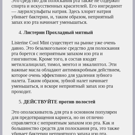
Это средство для полоскания рта также не содержит
спирта и искусственных красителей. Его ингредиент
— лаурилсульфаты натрия. Здесь хлорит натрия
убивает бактерии, и, таким образом, неприятный
запах изо рта начинает уменьшаться.
Листерин Прохладный мятный
Listerine Cool Mint существует на рынке уже очень
давно. Это безалкогольное средство для полоскания
рта борется с неприятным запахом изо рта и
гингивитом. Кроме того, в состав входят
метилсалицилат, тимол, ментол и эвкалиптол. Эти
важные масла обладают антимикробным действием,
которое очень эффективно для удаления зубного
налета. Таким образом, зубной налет начинает
уменьшаться, и вскоре неприятный запах изо рта
проходит.
ДЕЙСТВУЙТЕ против полостей
Это ополаскиватель для рта в основном популярен
для предотвращения кариеса, но он отлично
справляется с неприятным запахом изо рта. Как и
большинство средств для полоскания рта, это также
убивает бактерии неприятного запаха изо рта,