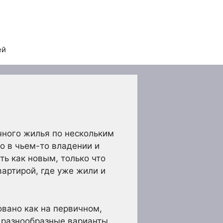
ей
чного жилья по нескольким
о в чьем-то владении и
ь как новым, только что
артирой, где уже жили и
вано как на первичном,
е разнообразные варианты