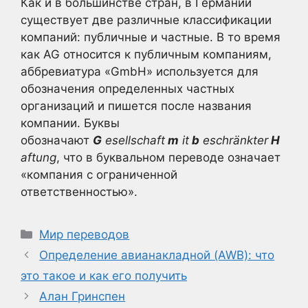
Как и в большинстве стран, в Германии
существует две различные классификации
компаний: публичные и частные. В то время
как AG относится к публичным компаниям,
аббревиатура «GmbH» используется для
обозначения определенных частных
организаций и пишется после названия
компании. Буквы
обозначают
G
esellschaft
m
it
b
eschränkter
H
aftung
, что в буквальном переводе означает
«компания с ограниченной
ответственностью».
Рубрики
Мир переводов
Определение авианакладной (AWB): что
это такое и как его получить
Алан Гринспен