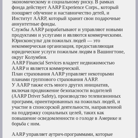
экономическому и социальному риску. В рамках
фонда действует AARP Experience Corps., который
поощряет обучение и наставничество детей, и
Институт AARP, который хранит свои подарочные
аннуитетные фонды.
Службы AARP разрабатывают и управляют новыми
продуктами и услугами и являются коммерческими.
Юрисконсульт для пожилых людей — это
некоммерческая организация, предоставляющая
юридические услуги пожилым людям в Вашингтоне,
округ Колумбия.
AARP Financial Services владеет недвижимостью
AARP и является коммерческой.
План страхования AARP управляет некоторыми
планами группового страхования AARP.
У AARP также есть много других инициатив,
включая продвижение безопасности водителей
(AARP Driver Safety), производство телевизионных
программ, ориентированных на пожилых людей, и
участие в спонсорской деятельности, направленной
на поддержку социальных целей, таких как
повышение осведомленности о голоде в Америке и
борьба с ним.
AARP управляет аутрич-программами, которые