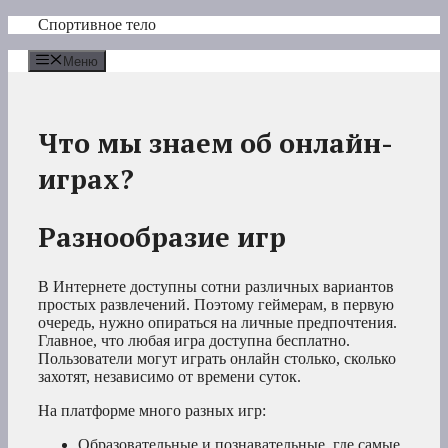
Перейти
Спортивное тело
к
содержимому
Меню
Что мы знаем об онлайн-
играх?
Разнообразие игр
В Интернете доступны сотни различных вариантов
простых развлечений. Поэтому геймерам, в первую
очередь, нужно опираться на личные предпочтения.
Главное, что любая игра доступна бесплатно.
Пользователи могут играть онлайн столько, сколько
захотят, независимо от времени суток.
На платформе много разных игр:
Образовательные и познавательные, где самые