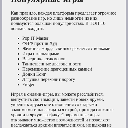
Как правило, каждая платформа предлагает огромное
разнообразие игр, но лишь немногие из них
пользуются большой популярностью. В ТОП-10
должны входить:
Pop IT Master
ФНФ против Худ
Железная морда: свинья сражается с волками
Игра с кальмарами
Вечеринка стикменов
Таинственные драгоценности
Перемещение драгоценных камней
Донки Конг
Лягушка переходит дорогу
Froger
Играя в онлайн-игры, вы можете расслабиться,
выпустить свои эмоции, завести новых друзей,
укрепить дружеские отношения со старыми
знакомыми и наслаждаться игрой, проходя сложные
уровни и яркую графику. Современные игры
открывают множество возможностей и позволяют
наслаждаться яркими впечатлениями, не выходя из