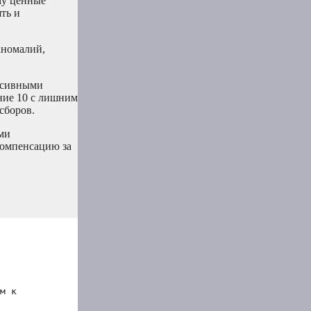
му ценные
ть и
аномалий,
ссивными
ние 10 с лишним
сборов.
ми
компенсацию за
м к 