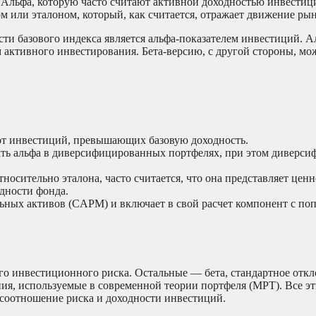
 Альфа, которую часто считают активной доходностью инвестиц
или эталоном, который, как считается, отражает движение рын
и базового индекса является альфа-показателем инвестиций. А
 активного инвестирования. Бета-версию, с другой стороны, мож
от инвестиций, превышающих базовую доходность.
ть альфа в диверсифицированных портфелях, при этом диверси
носительно эталона, часто считается, что она представляет ценн
дности фонда.
льных активов (CAPM) и включает в свой расчет компонент с поп
о инвестиционного риска. Остальные — бета, стандартное откл
ия, используемые в современной теории портфеля (MPT). Все эт
 соотношение риска и доходности инвестиций.