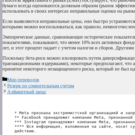
Гипотеза эффективного рынка (EMH) постулирует, что рыноч
бумаги всегда оцениваются должным образом (рынок эффективе
использовать в своих интересах неправильные оценки на рынке
Если выявляются неправильные цены, они быстро устраняютс
которыми можно воспользоваться, как правило, немногочисле
Эмпирические данные, сравнивающие исторические показател
показателями, показывают, что менее 10% всех активных фонд
лет, и этот процент падает с учетом налогов и сборов. Другим
Поскольку бета-риск можно изолировать путем диверсификаци
транзакционными издержками), некоторые предполагают, что ал
принятие некоторого незащищенного риска, который не был и
Рубрики
Мир переводов
Резерв по сомнительным счетам
Алфавитный запас
* Meta признана экстремистской организацией и запр
** Facebook принадлежит компании Meta, признанной 
*** Instagram принадлежит компании Meta, признанно
**** Вся информация, изложенная на сайте, носит су
действию.