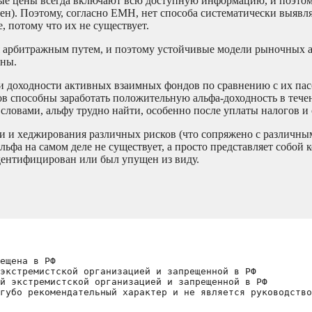
ные цены всегда включают всю доступную информацию, и поэто
н). Поэтому, согласно EMH, нет способа систематически выявля
, потому что их не существует.
я арбитражным путем, и поэтому устойчивые модели рыночных 
нны.
и доходности активных взаимных фондов по сравнению с их па
ов способны заработать положительную альфа-доходность в тече
и словами, альфу трудно найти, особенно после уплаты налогов и 
и и хеджирования различных рисков (что сопряжено с различны
ьфа на самом деле не существует, а просто представляет собой 
дентифицирован или был упущен из виду.
ещена в РФ
экстремистской организацией и запрещенной в РФ
й экстремистской организацией и запрещенной в РФ 
губо рекомендательный характер и не является руководство