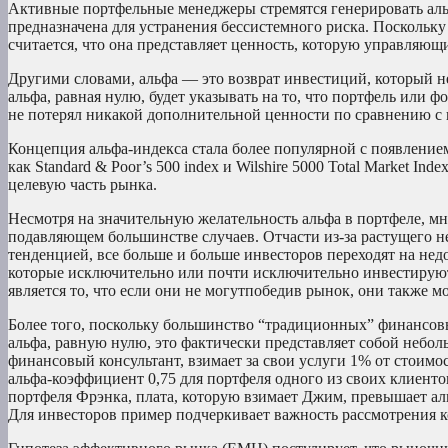
Активные портфельные менеджеры стремятся генерировать ал
предназначена для устранения бессистемного риска. Поскольку
считается, что она представляет ценность, которую управляющ
Другими словами, альфа — это возврат инвестиций, который н
альфа, равная нулю, будет указывать на то, что портфель или 
не потерял никакой дополнительной ценности по сравнению с
Концепция альфа-индекса стала более популярной с появление
как Standard & Poor’s 500 index и Wilshire 5000 Total Market 
целевую часть рынка.
Несмотря на значительную желательность альфа в портфеле, м
подавляющем большинстве случаев. Отчасти из-за растущего 
тенденцией, все больше и больше инвесторов переходят на нед
которые исключительно или почти исключительно инвестирую
является то, что если они не могутпобедив рынок, они также м
Более того, поскольку большинство “традиционных” финансовых
альфа, равную нулю, это фактически представляет собой небо
финансовый консультант, взимает за свои услуги 1% от стоимо
альфа-коэффициент 0,75 для портфеля одного из своих клиен
портфеля Фрэнка, плата, которую взимает Джим, превышает ал
Для инвесторов пример подчеркивает важность рассмотрения к