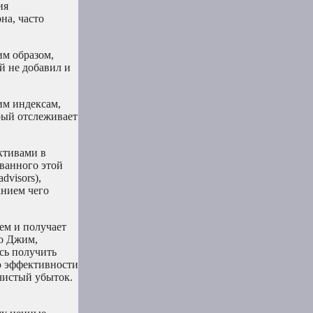
ия
на, часто
им образом,
й не добавил и
им индексам,
орый отслеживает
ктивами в
ванного этой
dvisors),
анием чего
ем и получает
то Джим,
сь получить
ю эффективности
чистый убыток.