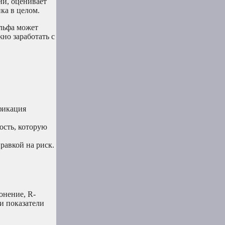
ий, оценивает
ка в целом.
льфа может
но заработать с
фикация
ость, которую
равкой на риск.
онение, R-
и показатели