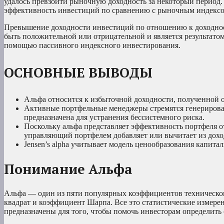
удалось превзойти рыночную доходность за некоторый период.
эффективность инвестиций по сравнению с рыночным индексом 
Превышение доходности инвестиций по отношению к доходност
быть положительной или отрицательной и является результатом
помощью пассивного индексного инвестирования.
ОСНОВНЫЕ ВЫВОДЫ
Альфа относится к избыточной доходности, полученной 
Активные портфельные менеджеры стремятся генерирова
предназначена для устранения бессистемного риска.
Поскольку альфа представляет эффективность портфеля от
управляющий портфелем добавляет или вычитает из дохо
Jensen’s alpha учитывает модель ценообразования капита
Понимание Альфа
Альфа — один из пяти популярных коэффициентов техническог
квадрат и коэффициент Шарпа. Все это статистические измерен
предназначены для того, чтобы помочь инвесторам определить