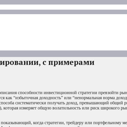
тировании, с примерами
описания способности инвестиционной стратегии превзойти рын
ся как “избыточная доходность” или “ненормальная норма доход
т способа систематически получать доход, превышающий общий р
 β), которая измеряет общую волатильность или риск широкого р
, показывающий, когда стратегии, трейдеру или портфельному м