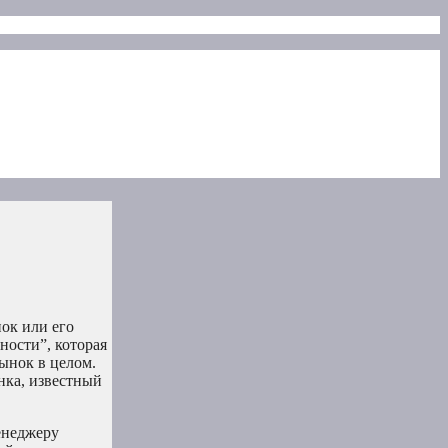
ок или его
ности”, которая
ынок в целом.
ынка, известный
енеджеру