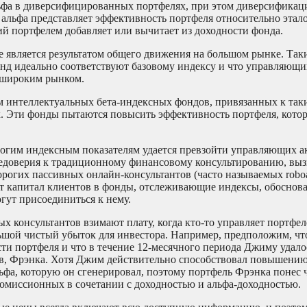
ьфа в диверсифицированных портфелях, при этом диверсификац
 альфа представляет эффективность портфеля относительно этало
ий портфелем добавляет или вычитает из доходности фонда.
е является результатом общего движения на большом рынке. Так
фонд идеально соответствуют базовому индексу и что управляющи
 широким рынком.
м интеллектуальных бета-индексных фондов, привязанных к так
Index. Эти фонды пытаются повысить эффективность портфеля, кот
ногим индексным показателям удается превзойти управляющих а
недоверия к традиционному финансовому консультированию, выз
орогих пассивных онлайн-консультантов (часто называемых roboa
т капитал клиентов в фонды, отслеживающие индексы, обоснов
огут присоединиться к нему.
 консультантов взимают плату, когда кто-то управляет портфел
льшой чистый убыток для инвестора. Например, предположим, ч
сти портфеля и что в течение 12-месячного периода Джиму удало
тов, Фрэнка. Хотя Джим действительно способствовал повышени
ьфа, которую он сгенерировал, поэтому портфель Фрэнка понес 
омиссионных в сочетании с доходностью и альфа-доходностью.