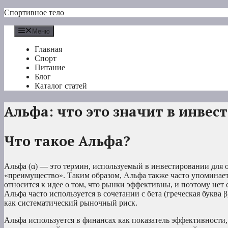
Перейти
Спортивное тело
к
содержимому
Меню
Главная
Спорт
Питание
Блог
Каталог статей
Альфа: что это значит в инвес
Что такое Альфа?
Альфа (α) — это термин, используемый в инвестировании для 
«преимущество». Таким образом, Альфа также часто упоминает
относится к идее о том, что рынки эффективны, и поэтому не
Альфа часто используется в сочетании с бета (греческая буква
как систематический рыночный риск.
Альфа используется в финансах как показатель эффективности