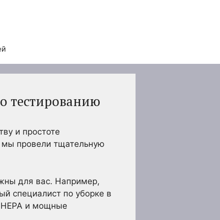
ей
но тестированию
тву и простоте
: мы провели тщательную
жны для вас. Например,
ый специалист по уборке в
ю HEPA и мощные