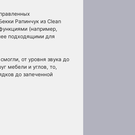
аправленных
екки Рапинчук из Clean
функциями (например,
олее подходящими для
могли, от уровня звука до
г мебели и углов, то,
ядков до запеченной