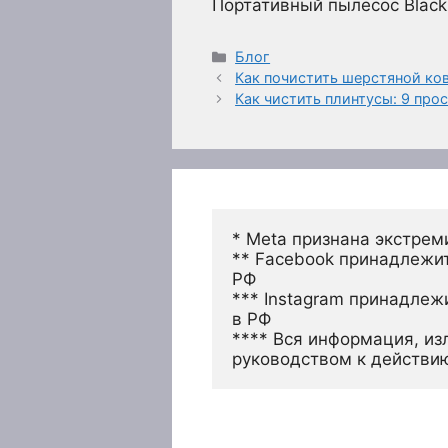
Портативный пылесос Black
Рубрики
Блог
Как почистить шерстяной ко
Как чистить плинтусы: 9 про
* Meta признана экстрем
** Facebook принадлежит
РФ
*** Instagram принадлеж
в РФ 
**** Вся информация, из
руководством к действи