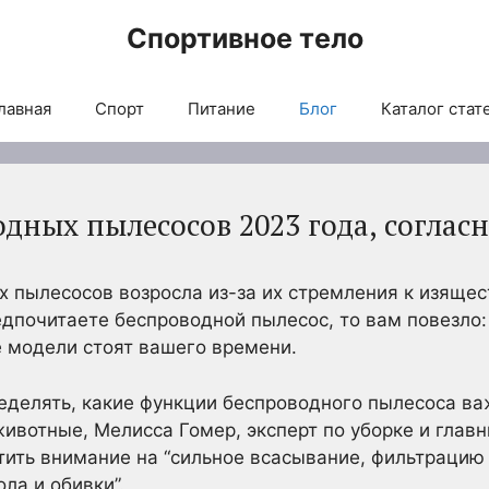
Спортивное тело
лавная
Спорт
Питание
Блог
Каталог стат
дных пылесосов 2023 года, соглас
 пылесосов возросла из-за их стремления к изящес
едпочитаете беспроводной пылесос, то вам повезло
е модели стоят вашего времени.
еделять, какие функции беспроводного пылесоса ва
животные, Мелисса Гомер, эксперт по уборке и главн
тить внимание на “сильное всасывание, фильтраци
ла и обивки”.