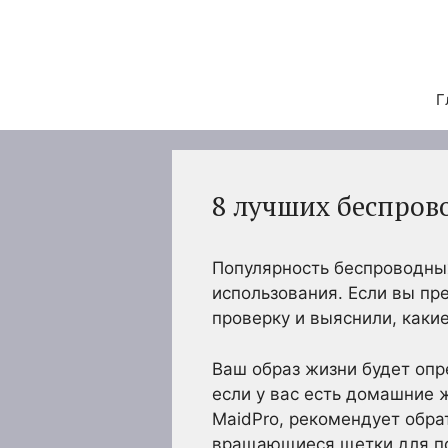
Перейти
к
содержимому
Г
8 лучших беспрово
Популярность беспроводных
использования. Если вы пр
проверку и выяснили, каки
Ваш образ жизни будет опр
если у вас есть домашние 
MaidPro, рекомендует обра
вращающиеся щетки для по