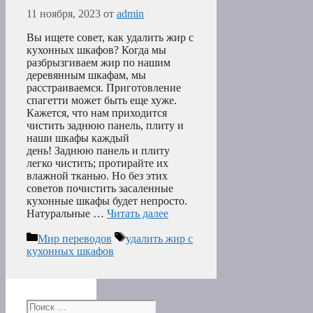
11 ноября, 2023
от
admin
Вы ищете совет, как удалить жир с
кухонных шкафов? Когда мы
разбрызгиваем жир по нашим
деревянным шкафам, мы
расстраиваемся. Приготовление
спагетти может быть еще хуже.
Кажется, что нам приходится
чистить заднюю панель, плиту и
наши шкафы каждый
день! Заднюю панель и плиту
легко чистить; протирайте их
влажной тканью. Но без этих
советов почистить засаленные
кухонные шкафы будет непросто.
Натуральные …
Читать далее
Рубрики
Метки
Мир переводов
удалить жир с
кухонных шкафов
Поиск: